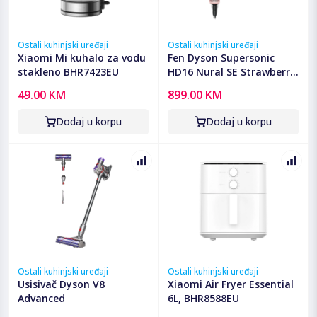
Ostali kuhinjski uređaji
Ostali kuhinjski uređaji
Xiaomi Mi kuhalo za vodu
Fen Dyson Supersonic
stakleno BHR7423EU
HD16 Nural SE Strawberry
Bronze/Blush Pink
49.00 KM
899.00 KM
Dodaj u korpu
Dodaj u korpu
Ostali kuhinjski uređaji
Ostali kuhinjski uređaji
Usisivač Dyson V8
Xiaomi Air Fryer Essential
Advanced
6L, BHR8588EU