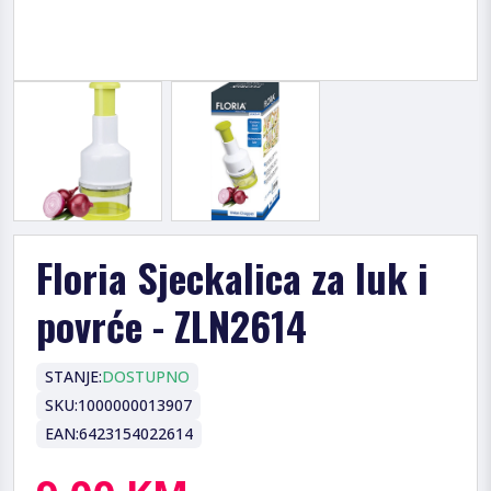
Floria Sjeckalica za luk i
povrće - ZLN2614
STANJE:
DOSTUPNO
SKU:
1000000013907
EAN:
6423154022614