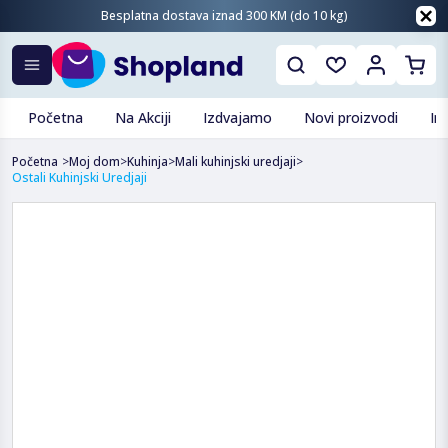
Besplatna dostava iznad 300 KM (do 10 kg)
Početna
Na Akciji
Izdvajamo
Novi proizvodi
In
Početna
>
Moj dom
>
Kuhinja
>
Mali kuhinjski uredjaji
>
Ostali Kuhinjski Uredjaji