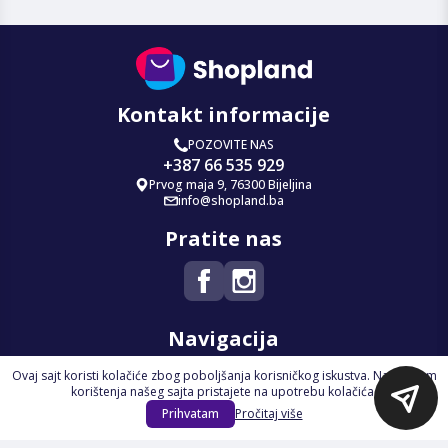
Kontakt informacije
POZOVITE NAS
+387 66 535 929
Prvog maja 9, 76300 Bijeljina
info@shopland.ba
Pratite nas
Navigacija
Ovaj sajt koristi kolačiće zbog poboljšanja korisničkog iskustva. Nastavkom
Početna
korištenja našeg sajta pristajete na upotrebu kolačića.
Na Akciji
Prihvatam
Pročitaj više
Izdvajamo
Novi proizvodi