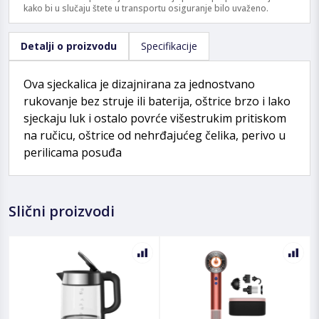
kako bi u slučaju štete u transportu osiguranje bilo uvaženo.
Detalji o proizvodu
Specifikacije
Ova sjeckalica je dizajnirana za jednostvano
rukovanje bez struje ili baterija, oštrice brzo i lako
sjeckaju luk i ostalo povrće višestrukim pritiskom
na ručicu, oštrice od nehrđajućeg čelika, perivo u
perilicama posuđa
Slični proizvodi