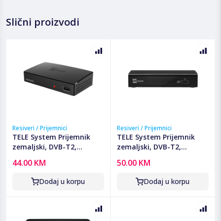
Slični proizvodi
Resiveri / Prijemnici
Resiveri / Prijemnici
TELE System Prijemnik
TELE System Prijemnik
zemaljski, DVB-T2,
zemaljski, DVB-T2,
H.265/HEVC, SCART, USB -
H.265/HEVC, SCART, USB -
44.00 KM
50.00 KM
MINION/01
TS6815 T2 HEVC
Dodaj u korpu
Dodaj u korpu