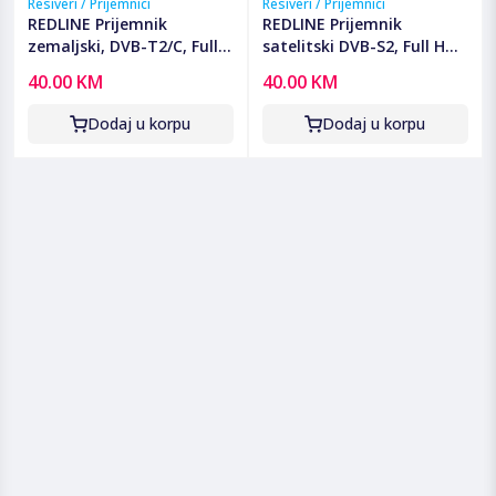
Resiveri / Prijemnici
Resiveri / Prijemnici
REDLINE Prijemnik
REDLINE Prijemnik
zemaljski, DVB-T2/C, Full
satelitski DVB-S2, Full HD,
HD, H.265/HEVC, Scart -
HDMI, USB - G60
40.00 KM
40.00 KM
T30
Dodaj u korpu
Dodaj u korpu