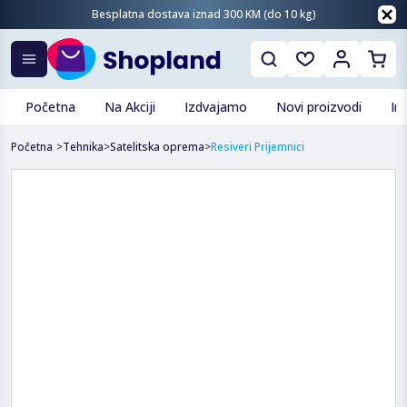
Besplatna dostava iznad 300 KM (do 10 kg)
Početna
Na Akciji
Izdvajamo
Novi proizvodi
In
Početna
>
Tehnika
>
Satelitska oprema
>
Resiveri Prijemnici