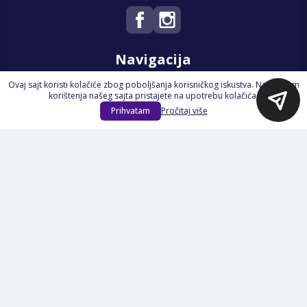
Navigacija
Ovaj sajt koristi kolačiće zbog poboljšanja korisničkog iskustva. Nastavkom
Početna
korištenja našeg sajta pristajete na upotrebu kolačića.
Na Akciji
Prihvatam
Pročitaj više
Izdvajamo
Novi proizvodi
Opšti uslovi poslovanja
Servis
Izjava o kolačićima i privatnosti
Pravila o postupanju s kolačićima
Načini plaćanja
Garancija
Sigurnost plaćanja
Reklamacije
Politika privatnosti
O nama
Prijavite se na Newsletter