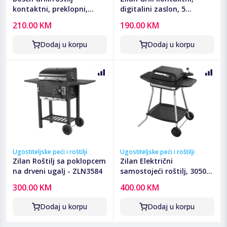
kontaktni, preklopni,
digitalini zaslon, 5
2000W - TCG4104
programa rada, 2000 W -
210.00 KM
190.00 KM
ZLN3942
Dodaj u korpu
Dodaj u korpu
Ugostiteljske peći i roštilji
Ugostiteljske peći i roštilji
Zilan Roštilj sa poklopcem
Zilan Električni
na drveni ugalj - ZLN3584
samostojeći roštilj, 3050W
- ZLN2502
300.00 KM
400.00 KM
Dodaj u korpu
Dodaj u korpu