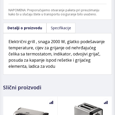
NAPOMENA: Preporučujemo otvaranje paketa pri preuzimanju
kako bi u slučaju štete u transportu osiguranje bilo uvaženo.
Detalji o proizvodu
Specifikacije
Električni grill , snaga 2000 W, glatko podešavanje
temperature, cijev za grijanje od nehrđajućeg
čelika sa termostatom, indikator, odvojivi grijač,
posuda za kapanje ispod rešetke i grijaćeg
elementa, ladica za vodu
Slični proizvodi