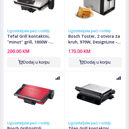
Ugostiteljske peći i roštilji
Ugostiteljske peći i roštilji
Tefal Grill kontaktni,
Bosch Toster, 2 otvora za
"minut" grill, 1600W -
kruh, 970W, DesignLine -
GC205012
TAT5P420
200.00 KM
170.00 KM
Dodaj u korpu
Dodaj u korpu
Ugostiteljske peći i roštilji
Ugostiteljske peći i roštilji
Bosch Grill/roštilj
Zilan Grill kontaktni,