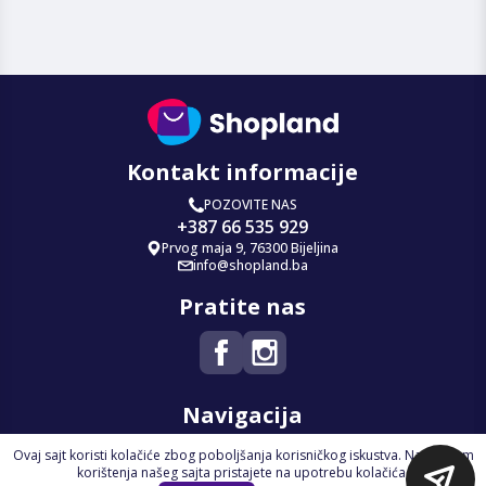
Kontakt informacije
POZOVITE NAS
+387 66 535 929
Prvog maja 9, 76300 Bijeljina
info@shopland.ba
Pratite nas
Navigacija
Ovaj sajt koristi kolačiće zbog poboljšanja korisničkog iskustva. Nastavkom
Početna
korištenja našeg sajta pristajete na upotrebu kolačića.
Na Akciji