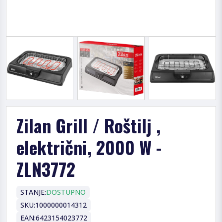
Zilan Grill / Roštilj ,
električni, 2000 W -
ZLN3772
STANJE:
DOSTUPNO
SKU:
1000000014312
EAN:
6423154023772