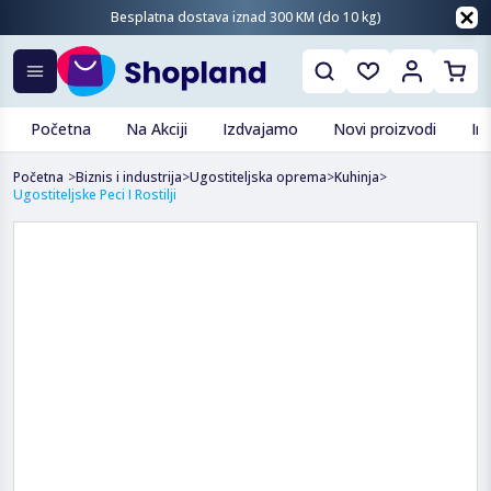
Besplatna dostava iznad 300 KM (do 10 kg)
Početna
Na Akciji
Izdvajamo
Novi proizvodi
In
Početna
>
Biznis i industrija
>
Ugostiteljska oprema
>
Kuhinja
>
Ugostiteljske Peci I Rostilji