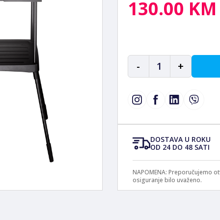
130.00 KM
-
1
+
DOSTAVA U ROKU
OD 24 DO 48 SATI
NAPOMENA: Preporučujemo otvar
osiguranje bilo uvaženo.