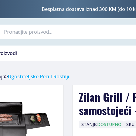
Besplatna dostava iznad 300 KM (do 10 k
roizvodi
nja
>
Ugostiteljske Peci I Rostilji
Zilan Grill /
samostojeći 
STANJE:
DOSTUPNO
SKU: