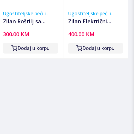
Ugostiteljske peći i
Ugostiteljske peći i
roštilji
roštilji
Zilan Roštilj sa
Zilan Električni
poklopcem na drveni
samostojeći roštilj,
300.00 KM
400.00 KM
ugalj - ZLN3584
3050W - ZLN2502
Dodaj u korpu
Dodaj u korpu