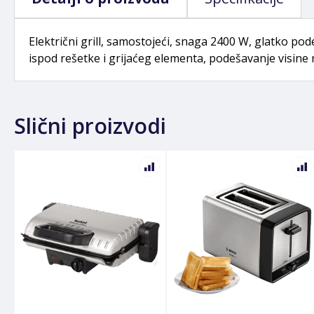
Električni grill, samostojeći, snaga 2400 W, glatko po
ispod rešetke i grijaćeg elementa, podešavanje visine re
Slični proizvodi