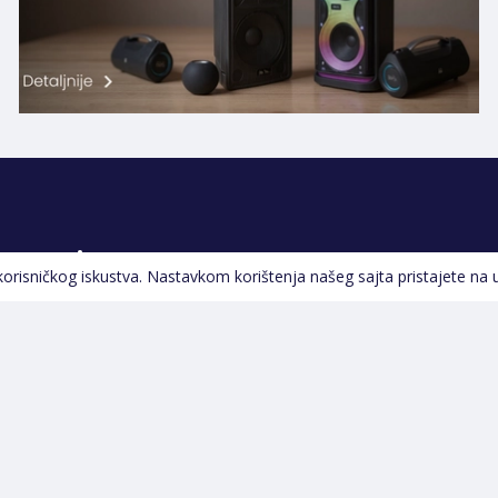
Pratite nas
 korisničkog iskustva. Nastavkom korištenja našeg sajta pristajete na 
Navigacija
Početna
Opšti uslovi poslovanja
Na Akciji
Servis