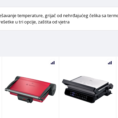
dešavanje temperature, grijač od nehrđajućeg čelika sa termo
šetke u tri opcije, zaštita od vjetra