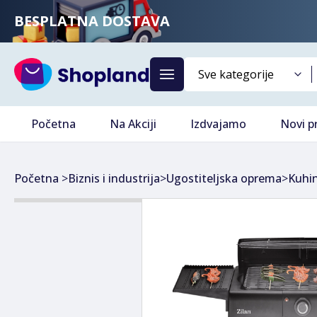
BESPLATNA DOSTAVA
Početna
Na Akciji
Izdvajamo
Novi p
Početna
>
Biznis i industrija
>
Ugostiteljska oprema
>
Kuhi