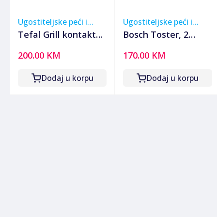
Ugostiteljske peći i
Ugostiteljske peći i
roštilji
roštilji
Tefal Grill kontaktni,
Bosch Toster, 2
"minut" grill, 1600W
otvora za kruh,
200.00 KM
170.00 KM
- GC205012
970W, DesignLine -
TAT5P420
Dodaj u korpu
Dodaj u korpu