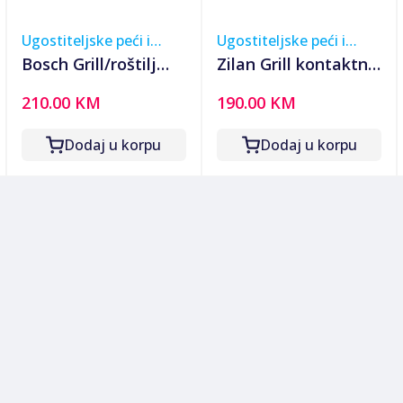
Ugostiteljske peći i
Ugostiteljske peći i
roštilji
roštilji
Bosch Grill/roštilj
Zilan Grill kontaktni,
kontaktni, preklopni,
digitalini zaslon, 5
210.00 KM
190.00 KM
2000W - TCG4104
programa rada, 2000
W - ZLN3942
Dodaj u korpu
Dodaj u korpu