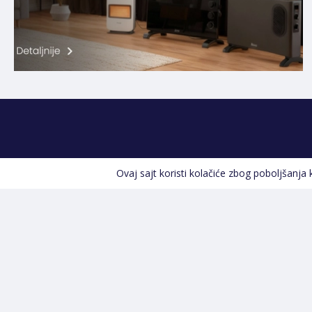
Ovaj sajt koristi kolačiće zbog poboljšanja
Kontakt informacije
POZOVITE NAS
+387 66 535 929
Prvog maja 9, 76300 Bijeljina