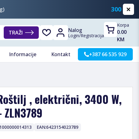
300 KM
g)
Korpa
Nalog
0.00
TRAŽI
Login
/
Registracija
KM
Informacije
Kontakt
+387 66 535 929
 Roštilj , električni, 3400 W,
- ZLN3789
1000000014313
EAN:
6423154023789