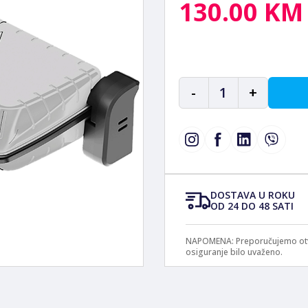
130.00 KM
-
1
+
DOSTAVA U ROKU
OD 24 DO 48 SATI
NAPOMENA: Preporučujemo otvar
osiguranje bilo uvaženo.