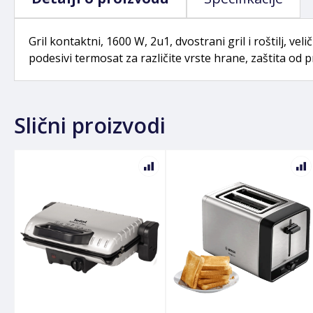
Gril kontaktni, 1600 W, 2u1, dvostrani gril i roštilj, ve
podesivi termosat za različite vrste hrane, zaštita od
Slični proizvodi