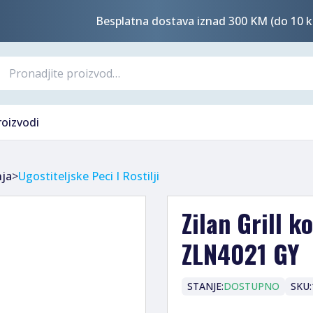
Besplatna dostava iznad 300 KM (do 10 k
roizvodi
nja
>
Ugostiteljske Peci I Rostilji
Zilan Grill k
ZLN4021 GY
STANJE:
DOSTUPNO
SKU: