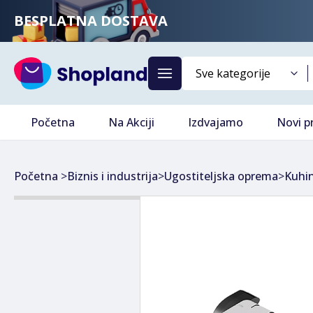
BESPLATNA DOSTAVA
Početna
Na Akciji
Izdvajamo
Novi p
Početna
>
Biznis i industrija
>
Ugostiteljska oprema
>
Kuhi