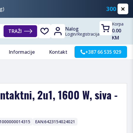
300 KM
g)
Korpa
Nalog
0.00
TRAŽI
Login
/
Registracija
KM
Informacije
Kontakt
+387 66 535 929
ontaktni, 2u1, 1600 W, siva -
1000000014315
EAN:
6423154024021