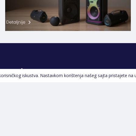
Pratite nas
 korisničkog iskustva. Nastavkom korištenja našeg sajta pristajete na 
Navigacija
Početna
Opšti uslovi poslovanja
Na Akciji
Servis