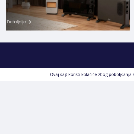
Ovaj sajt koristi kolačiće zbog poboljšanja
Kontakt informacije
POZOVITE NAS
+387 66 535 929
Prvog maja 9, 76300 Bijeljina