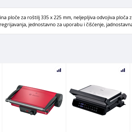
ličina ploče za roštilj 335 x 225 mm, neljepljiva odvojiva ploča
 pregrijavanja, jednostavno za uporabu i čišćenje, jadnostav