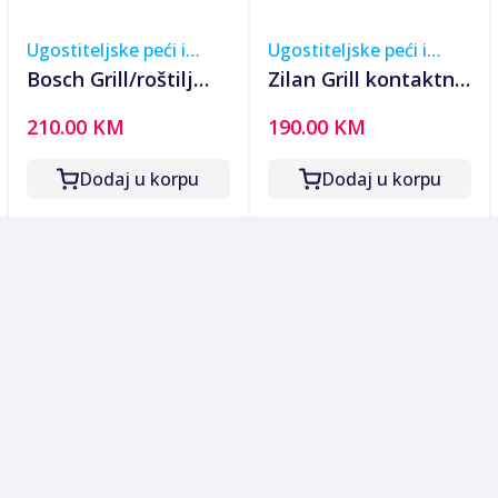
Ugostiteljske peći i
Ugostiteljske peći i
roštilji
roštilji
Bosch Grill/roštilj
Zilan Grill kontaktni,
kontaktni, preklopni,
digitalini zaslon, 5
210.00 KM
190.00 KM
2000W - TCG4104
programa rada, 2000
W - ZLN3942
Dodaj u korpu
Dodaj u korpu