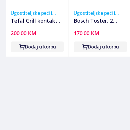
Ugostiteljske peći i
Ugostiteljske peći i
roštilji
roštilji
Tefal Grill kontaktni,
Bosch Toster, 2
"minut" grill, 1600W
otvora za kruh,
200.00 KM
170.00 KM
- GC205012
970W, DesignLine -
TAT5P420
Dodaj u korpu
Dodaj u korpu