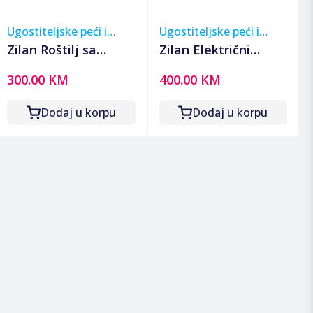
Ugostiteljske peći i
Ugostiteljske peći i
roštilji
roštilji
Zilan Roštilj sa
Zilan Električni
poklopcem na drveni
samostojeći roštilj,
300.00 KM
400.00 KM
ugalj - ZLN3584
3050W - ZLN2502
Dodaj u korpu
Dodaj u korpu