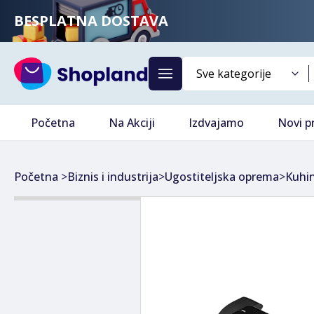
BESPLATNA DOSTAVA
Početna
Na Akciji
Izdvajamo
Novi p
Početna
>
Biznis i industrija
>
Ugostiteljska oprema
>
Kuhi