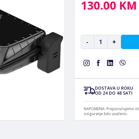
130.00 KM
-
1
+
DOSTAVA U ROKU
OD 24 DO 48 SATI
NAPOMENA: Preporučujemo otvar
osiguranje bilo uvaženo.