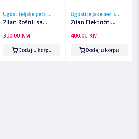
Ugostiteljske peći i
Ugostiteljske peći i
roštilji
roštilji
Zilan Roštilj sa
Zilan Električni
poklopcem na drveni
samostojeći roštilj,
300.00 KM
400.00 KM
ugalj - ZLN3584
3050W - ZLN2502
Dodaj u korpu
Dodaj u korpu