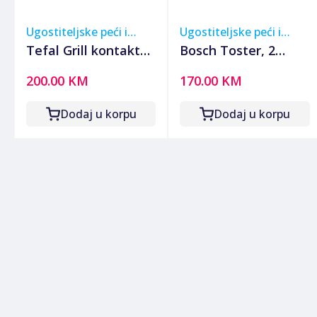
Ugostiteljske peći i
Ugostiteljske peći i
roštilji
roštilji
Tefal Grill kontaktni,
Bosch Toster, 2
"minut" grill, 1600W
otvora za kruh,
200.00 KM
170.00 KM
- GC205012
970W, DesignLine -
TAT5P420
Dodaj u korpu
Dodaj u korpu