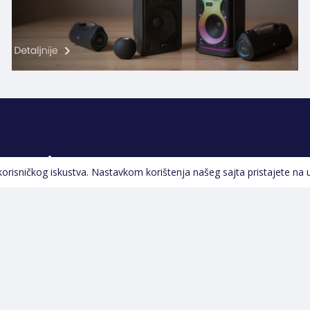
Pratite nas
 korisničkog iskustva. Nastavkom korištenja našeg sajta pristajete na 
Navigacija
Početna
Opšti uslovi poslovanja
Na Akciji
Servis