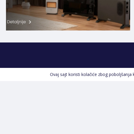
Ovaj sajt koristi kolačiće zbog poboljšanja
Kontakt informacije
POZOVITE NAS
+387 66 535 929
Prvog maja 9, 76300 Bijeljina