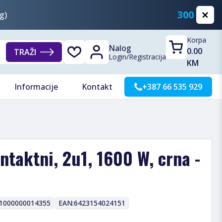
300 KM
g)
Korpa
Nalog
0.00
TRAŽI
Login
/
Registracija
KM
Informacije
Kontakt
+387 66 535 929
ontaktni, 2u1, 1600 W, crna -
1000000014355
EAN:
6423154024151