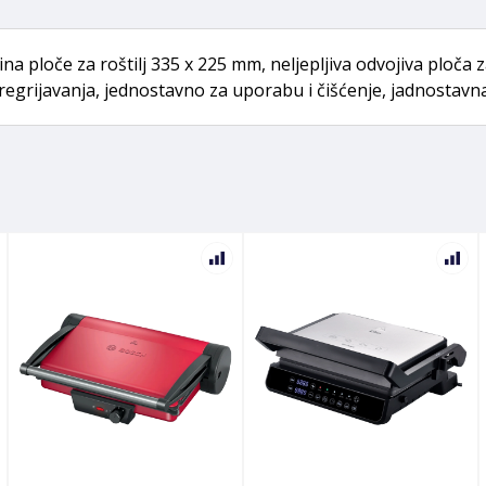
ličina ploče za roštilj 335 x 225 mm, neljepljiva odvojiva ploča
 pregrijavanja, jednostavno za uporabu i čišćenje, jadnostav