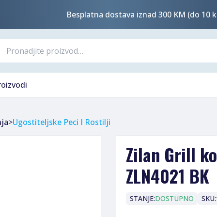
Besplatna dostava iznad 300 KM (do 10 k
roizvodi
nja
>
Ugostiteljske Peci I Rostilji
Zilan Grill k
ZLN4021 BK
STANJE:
DOSTUPNO
SKU: