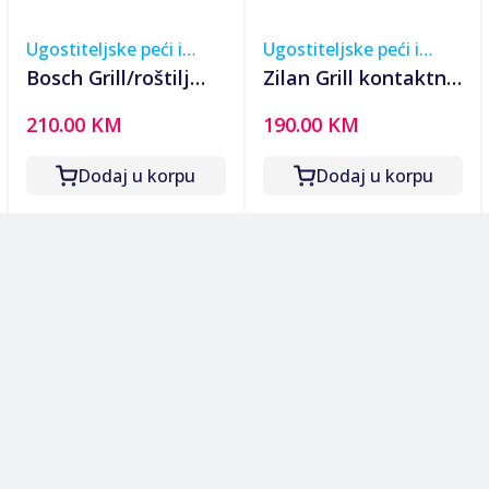
Ugostiteljske peći i
Ugostiteljske peći i
roštilji
roštilji
Bosch Grill/roštilj
Zilan Grill kontaktni,
kontaktni, preklopni,
digitalini zaslon, 5
210.00 KM
190.00 KM
2000W - TCG4104
programa rada, 2000
W - ZLN3942
Dodaj u korpu
Dodaj u korpu