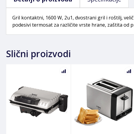
Gril kontaktni, 1600 W, 2u1, dvostrani gril i roštilj, ve
podesivi termosat za različite vrste hrane, zaštita od
Slični proizvodi