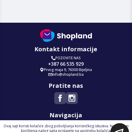
Kontakt informacije
POZOVITE NAS
+387 66 535 929
Prvog maja 9, 76300 Bijeljina
info@shopland.ba
Pratite nas
Navigacija
Ovaj sajt koristi kolačiće zbog poboljšanja korisničkog iskustva. Nastavkom
Početna
korištenja našeg sajta pristajete na upotrebu kolačića.