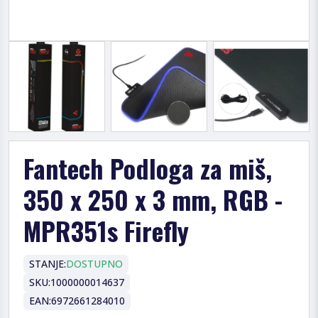
Fantech Podloga za miš,
350 x 250 x 3 mm, RGB -
MPR351s Firefly
STANJE:
DOSTUPNO
SKU:
1000000014637
EAN:
6972661284010