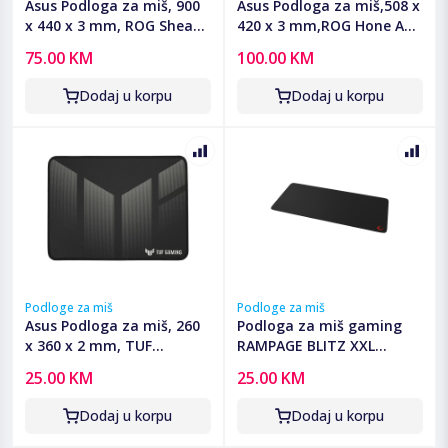
Asus Podloga za miš, 900
Asus Podloga za miš,508 x
x 440 x 3 mm, ROG Sheath
420 x 3 mm,ROG Hone Ace
- ROG Sheath Mouse Pad
Aim Lab Edition
75.00 KM
100.00 KM
Dodaj u korpu
Dodaj u korpu
Podloge za miš
Podloge za miš
Asus Podloga za miš, 260
Podloga za miš gaming
x 360 x 2 mm, TUF
RAMPAGE BLITZ XXL
Gaming P1 - TUF Gaming
900x400x4mm sewing
25.00 KM
25.00 KM
P1 Mouse Pad
neutral fabric black,
41203
Dodaj u korpu
Dodaj u korpu