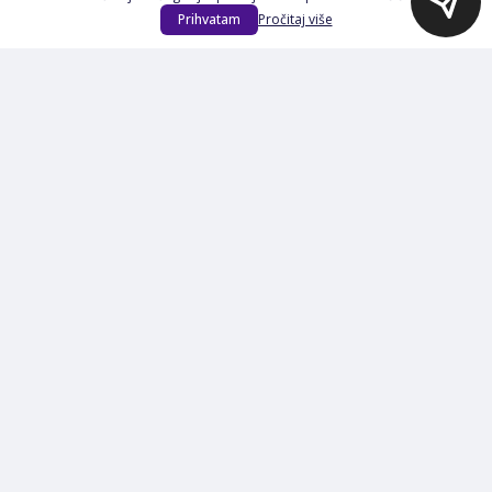
Na Akciji
Prihvatam
Pročitaj više
Izdvajamo
Novi proizvodi
Opšti uslovi poslovanja
Servis
Izjava o kolačićima i privatnosti
Pravila o postupanju s kolačićima
Načini plaćanja
Garancija
Sigurnost plaćanja
Reklamacije
Politika privatnosti
O nama
Prijavite se na Newsletter
PRIJAVI SE
Načini plaćanja