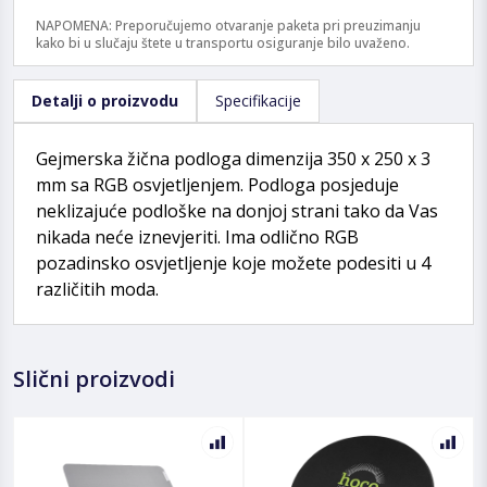
NAPOMENA: Preporučujemo otvaranje paketa pri preuzimanju
kako bi u slučaju štete u transportu osiguranje bilo uvaženo.
Detalji o proizvodu
Specifikacije
Gejmerska žična podloga dimenzija 350 x 250 x 3
mm sa RGB osvjetljenjem. Podloga posjeduje
neklizajuće podloške na donjoj strani tako da Vas
nikada neće iznevjeriti. Ima odlično RGB
pozadinsko osvjetljenje koje možete podesiti u 4
različitih moda.
Slični proizvodi