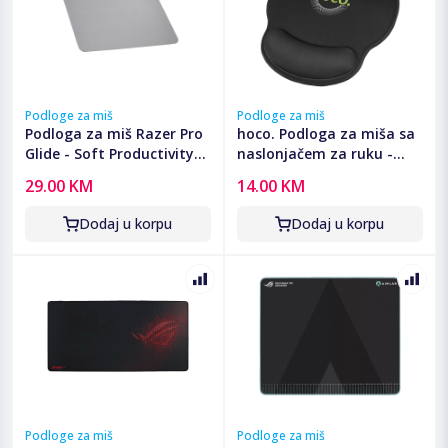
Podloge za miš
Podloge za miš
Podloga za miš Razer Pro
hoco. Podloga za miša sa
Glide - Soft Productivity
naslonjačem za ruku -
Mouse Mat - FRML
GM30 Polar Fox
29.00 KM
14.00 KM
Packaging, RZ02-
03331500-R3M1
Dodaj u korpu
Dodaj u korpu
Podloge za miš
Podloge za miš