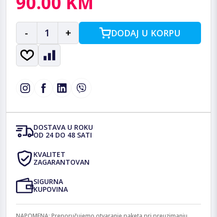
90.00 KM
-
1
+
DODAJ U KORPU
DOSTAVA U ROKU
OD 24 DO 48 SATI
KVALITET
ZAGARANTOVAN
SIGURNA
KUPOVINA
NAPOMENA: Preporučujemo otvaranje paketa pri preuzimanju