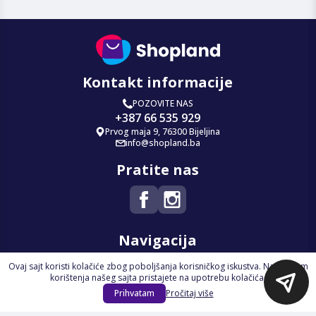
Kontakt informacije
POZOVITE NAS
+387 66 535 929
Prvog maja 9, 76300 Bijeljina
info@shopland.ba
Pratite nas
Navigacija
Ovaj sajt koristi kolačiće zbog poboljšanja korisničkog iskustva. Nastavkom
Početna
korištenja našeg sajta pristajete na upotrebu kolačića.
Na Akciji
Prihvatam
Pročitaj više
Izdvajamo
Novi proizvodi