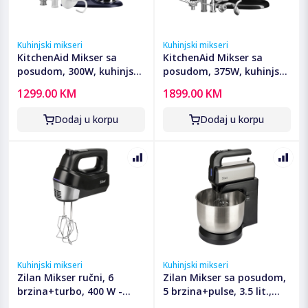
Kuhinjski mikseri
Kuhinjski mikseri
KitchenAid Mikser sa
KitchenAid Mikser sa
posudom, 300W, kuhinjski
posudom, 375W, kuhinjski
robot - 5KSM125EIB
robot - 5KSM70SHXEOB
1299.00 KM
1899.00 KM
Dodaj u korpu
Dodaj u korpu
Kuhinjski mikseri
Kuhinjski mikseri
Zilan Mikser ručni, 6
Zilan Mikser sa posudom,
brzina+turbo, 400 W -
5 brzina+pulse, 3.5 lit.,
ZLN2969
500 W - ZLN2952