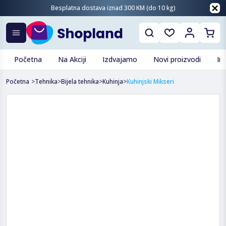
Besplatna dostava iznad 300 KM (do 10 kg)
Početna
Na Akciji
Izdvajamo
Novi proizvodi
In
Početna
>
Tehnika
>
Bijela tehnika
>
Kuhinja
>
Kuhinjski Mikseri