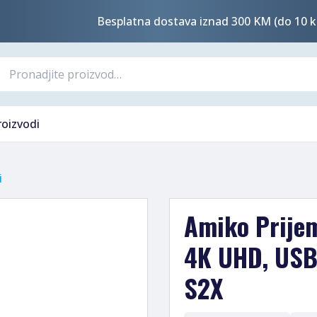
Besplatna dostava iznad 300 KM (do 10 k
roizvodi
i
Amiko Prijem
4K UHD, USB 
S2X