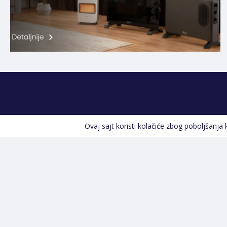
Ovaj sajt koristi kolačiće zbog poboljšanja
Kontakt informacije
POZOVITE NAS
+387 66 535 929
Prvog maja 9, 76300 Bijeljina