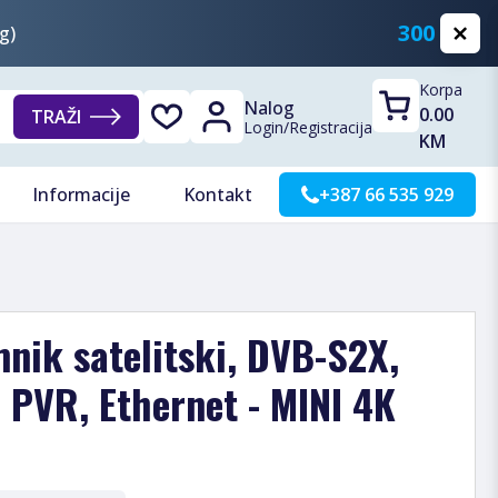
300 KM
g)
Korpa
Nalog
0.00
TRAŽI
Login
/
Registracija
KM
Informacije
Kontakt
+387 66 535 929
nik satelitski, DVB-S2X,
PVR, Ethernet - MINI 4K