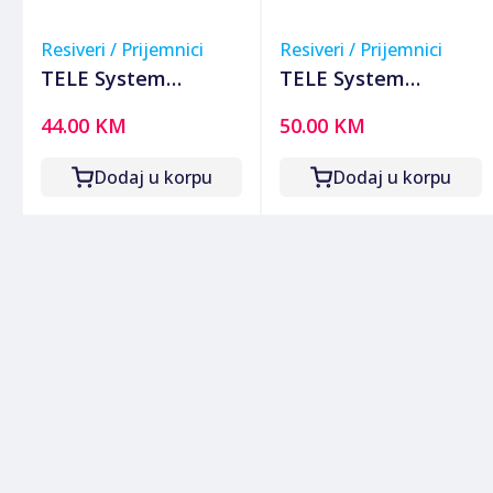
Resiveri / Prijemnici
Resiveri / Prijemnici
TELE System
TELE System
Prijemnik zemaljski,
Prijemnik zemaljski,
44.00 KM
50.00 KM
DVB-T2, H.265/HEVC,
DVB-T2, H.265/HEVC,
SCART, USB -
SCART, USB - TS6815
Dodaj u korpu
Dodaj u korpu
MINION/01
T2 HEVC