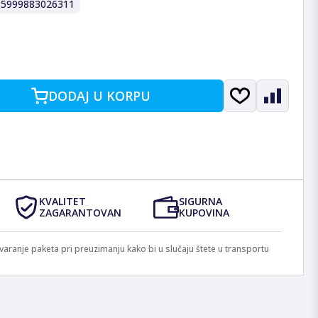
:
5999883026311
DODAJ U KORPU
KVALITET
SIGURNA
ZAGARANTOVAN
KUPOVINA
anje paketa pri preuzimanju kako bi u slučaju štete u transportu