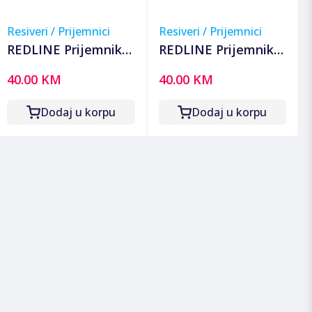
Resiveri / Prijemnici
Resiveri / Prijemnici
REDLINE Prijemnik
REDLINE Prijemnik
zemaljski, DVB-T2/C,
satelitski DVB-S2,
40.00 KM
40.00 KM
Full HD, H.265/HEVC,
Full HD, HDMI, USB -
Scart - T30
G60
Dodaj u korpu
Dodaj u korpu