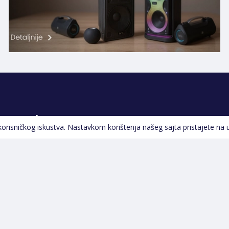
Pratite nas
 korisničkog iskustva. Nastavkom korištenja našeg sajta pristajete na 
Navigacija
Početna
Opšti uslovi poslovanja
Na Akciji
Servis