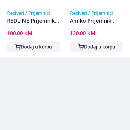
Resiveri / Prijemnici
Resiveri / Prijemnici
REDLINE Prijemnik
Amiko Prijemnik
DVB-S2/Android,
combo, Android 7.1,
100.00 KM
130.00 KM
1/8GB, 4K,
DVB-T2/S2/C, 4K,
Bluetooth, LAN/WiFi
IPTV - A6 COMBO
Dodaj u korpu
Dodaj u korpu
- REDROID S100