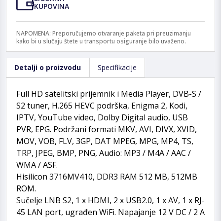
KUPOVINA
NAPOMENA: Preporučujemo otvaranje paketa pri preuzimanju
kako bi u slučaju štete u transportu osiguranje bilo uvaženo.
Detalji o proizvodu
Specifikacije
Full HD satelitski prijemnik i Media Player, DVB-S /
S2 tuner, H.265 HEVC podrška, Enigma 2, Kodi,
IPTV, YouTube video, Dolby Digital audio, USB
PVR, EPG. Podržani formati MKV, AVI, DIVX, XVID,
MOV, VOB, FLV, 3GP, DAT MPEG, MPG, MP4, TS,
TRP, JPEG, BMP, PNG, Audio: MP3 / M4A / AAC /
WMA / ASF.
Hisilicon 3716MV410, DDR3 RAM 512 MB, 512MB
ROM.
Sučelje LNB S2, 1 x HDMI, 2 x USB2.0, 1 x AV, 1 x RJ-
45 LAN port, ugrađen WiFi. Napajanje 12 V DC / 2 A