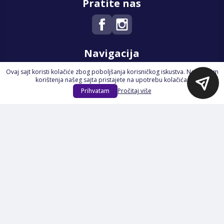
Pratite nas
Navigacija
Ovaj sajt koristi kolačiće zbog poboljšanja korisničkog iskustva. Nastavkom
Početna
korištenja našeg sajta pristajete na upotrebu kolačića.
Na Akciji
Prihvatam
Pročitaj više
Izdvajamo
Novi proizvodi
Opšti uslovi poslovanja
Servis
Izjava o kolačićima i privatnosti
Pravila o postupanju s kolačićima
Načini plaćanja
Garancija
Sigurnost plaćanja
Reklamacije
Politika privatnosti
O nama