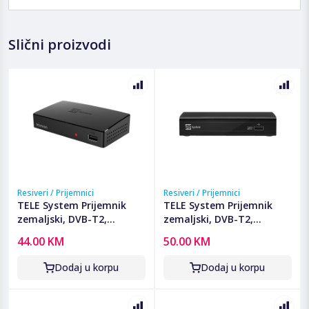
Slični proizvodi
Resiveri / Prijemnici
Resiveri / Prijemnici
TELE System Prijemnik
TELE System Prijemnik
zemaljski, DVB-T2,
zemaljski, DVB-T2,
H.265/HEVC, SCART, USB -
H.265/HEVC, SCART, USB -
44.00 KM
50.00 KM
MINION/01
TS6815 T2 HEVC
Dodaj u korpu
Dodaj u korpu