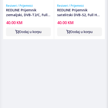
Resiveri / Prijemnici
Resiveri / Prijemnici
REDLINE Prijemnik
REDLINE Prijemnik
zemaljski, DVB-T2/C, Full
satelitski DVB-S2, Full HD,
HD, H.265/HEVC, Scart -
HDMI, USB - G60
40.00 KM
40.00 KM
T30
Dodaj u korpu
Dodaj u korpu