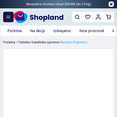
Besplatna dostava iznad 300 KM (do 10 kg)
Početna
Na Akciji
Izdvajamo
Novi proizvodi
In
Početna
>
Tehnika
>
Satelitska oprema
>
Resiveri Prijemnici