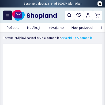
Besplatna dostava iznad 300 KM (do 10 kg)
Početna
Na Akciji
Izdvajamo
Novi proizvodi
In
Početna
>
Dijelovi za vozila
>
Za automobile
>
Zvucnici Za Automobile