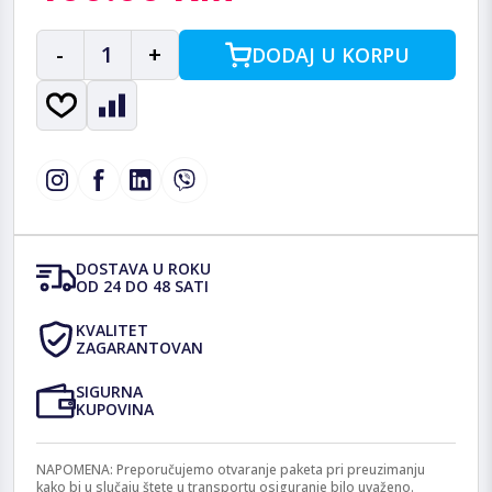
-
1
+
DODAJ U KORPU
DOSTAVA U ROKU
OD 24 DO 48 SATI
KVALITET
ZAGARANTOVAN
SIGURNA
KUPOVINA
NAPOMENA: Preporučujemo otvaranje paketa pri preuzimanju
kako bi u slučaju štete u transportu osiguranje bilo uvaženo.