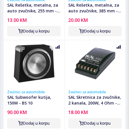
SAL Rešetka, metalna, za
SAL Rešetka, metalna, za
auto zvučnike, 255 mm -
auto zvučnike, 385 mm -
G 25
G 40
13.00 KM
20.00 KM
Dodaj u korpu
Dodaj u korpu
Zvučnici za automobile
Zvučnici za automobile
SAL Subwoofer kutija,
SAL Skretnica za zvučnike,
150W - BS 10
2 kanala, 200W, 4 Ohm -
HV 621
90.00 KM
18.00 KM
Dodaj u korpu
Dodaj u korpu