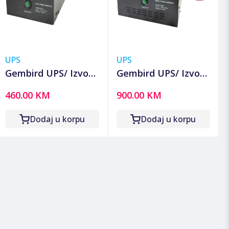
UPS
UPS
Gembird UPS/ Izvor
Gembird UPS/ Izvor
neprekidnog
neprekidnog
460.00 KM
900.00 KM
napajanja, 2000VA,
napajanja, 5000VA,
1400W - UPS-PSW-
3500 W - UPS-PSW-
Dodaj u korpu
Dodaj u korpu
2000VA GMB LONG
5000VA GMB LONG