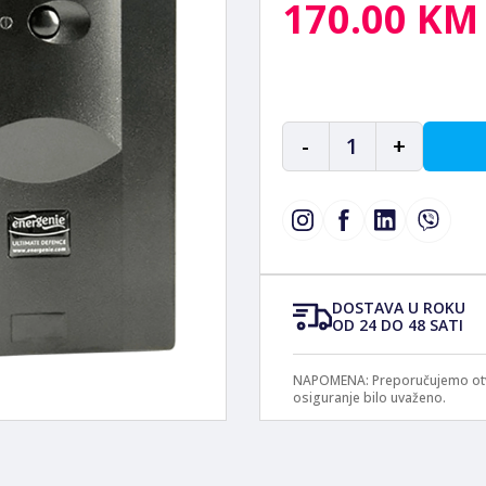
170.00 KM
-
1
+
DOSTAVA U ROKU
OD 24 DO 48 SATI
NAPOMENA: Preporučujemo otvar
osiguranje bilo uvaženo.