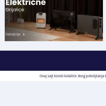
Ovaj sajt koristi kolačiće zbog poboljšanja
Kontakt informacije