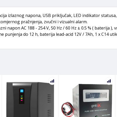
ja izlaznog napona, USB priključak, LED indikator statusa, 
mjernog pražnjenja, zvučni i vizualni alarm.
lazni napon AC 188 - 254 V, 50 Hz / 60 Hz ± 0.5 % ( baterija )
e punjenja do 12 h, baterija lead-acid 12V / 7Ah, 1 x C14 utik