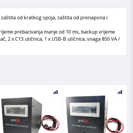
zaštita od kratkog spoja, zaštita od prenapona i
, vrijeme prebacivanja manje od 10 ms, backup vrijeme
ač, 2 x C13 utičnica, 1 x USB-B utičnica, snaga 850 VA /