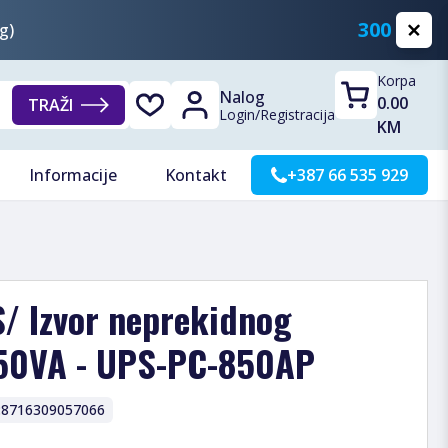
300 KM
g)
Korpa
Nalog
0.00
TRAŽI
Login
/
Registracija
KM
Informacije
Kontakt
+387 66 535 929
/ Izvor neprekidnog
850VA - UPS-PC-850AP
:
8716309057066