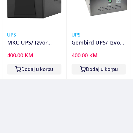
UPS
UPS
MKC UPS/ Izvor
Gembird UPS/ Izvor
neprekidnog
neprekidnog
400.00 KM
400.00 KM
napajanja, 2000VA,
napajanja, 1500VA,
1200W - MK-
1050W - UPS-PSW-
Dodaj u korpu
Dodaj u korpu
2000UPS
1500VA GMB LONG