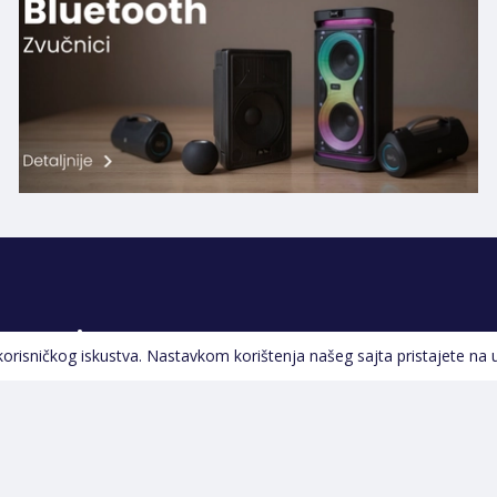
Pratite nas
 korisničkog iskustva. Nastavkom korištenja našeg sajta pristajete na 
Navigacija