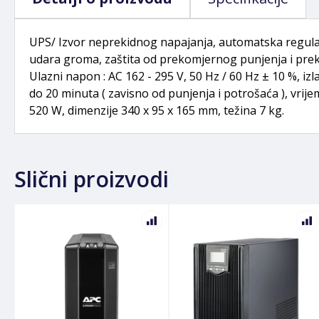
UPS/ Izvor neprekidnog napajanja, automatska regulaci
udara groma, zaštita od prekomjernog punjenja i preko
Ulazni napon : AC 162 - 295 V, 50 Hz / 60 Hz ± 10 %, iz
do 20 minuta ( zavisno od punjenja i potrošaća ), vrijem
520 W, dimenzije 340 x 95 x 165 mm, težina 7 kg.
Slični proizvodi