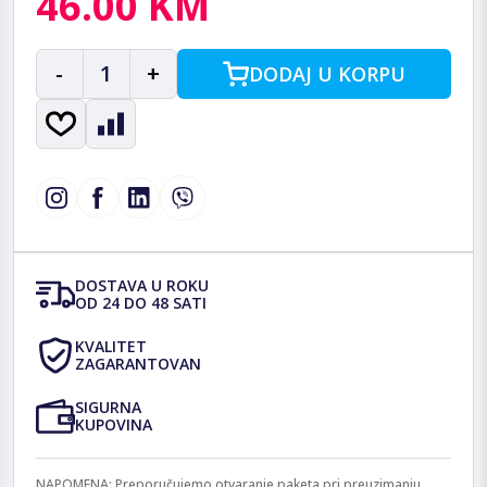
46.00 KM
-
1
+
DODAJ U KORPU
DOSTAVA U ROKU
OD 24 DO 48 SATI
KVALITET
ZAGARANTOVAN
SIGURNA
KUPOVINA
NAPOMENA: Preporučujemo otvaranje paketa pri preuzimanju