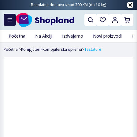
Besplatna dostava iznad 300 KM (do 10 kg)
Početna
Na Akciji
Izdvajamo
Novi proizvodi
In
Početna
>
Kompjuteri
>
Kompjuterska oprema
>
Tastature