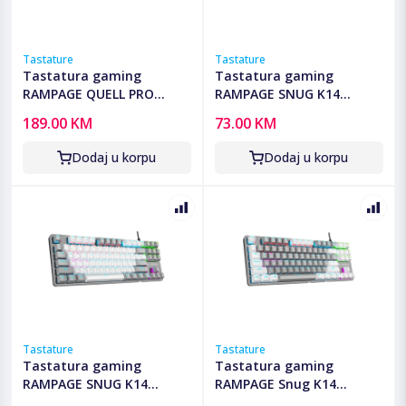
Tastature
Tastature
Tastatura gaming
Tastatura gaming
RAMPAGE QUELL PRO
RAMPAGE SNUG K14
screen White Hot Swap
White/Gray Blue Switch
189.00 KM
73.00 KM
2.4g Bt Wireless RGB
Mechanical Gaming
Gasket Oil Switch English
Keyboard ENGLISH Layout
Dodaj u korpu
Dodaj u korpu
Layout PBT KeyCaps
English Rainbow TKL,
Mechanical KLA, 42257
41851
Tastature
Tastature
Tastatura gaming
Tastatura gaming
RAMPAGE SNUG K14
RAMPAGE Snug K14
White/Gray Red Switch
Gray/White Blue Switch