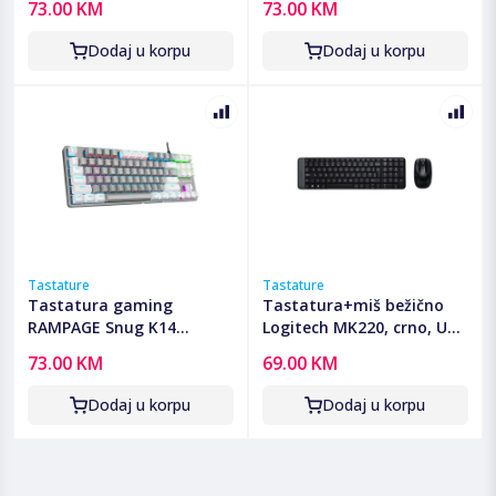
73.00 KM
73.00 KM
Mechanical Gaming
Mechanical Gaming
Keyboard ENGLISH Layout
Keyboard ENGLISH Layout
Dodaj u korpu
Dodaj u korpu
English Rainbow TKL,
English Rainbow TKL,
41852
41853
Tastature
Tastature
Tastatura gaming
Tastatura+miš bežično
RAMPAGE Snug K14
Logitech MK220, crno, USA
Gray/White Red Switch
920-003161
73.00 KM
69.00 KM
Mechanical Gaming
Keyboard ENGLISH Layout
Dodaj u korpu
Dodaj u korpu
English Rainbow TKL,
41855