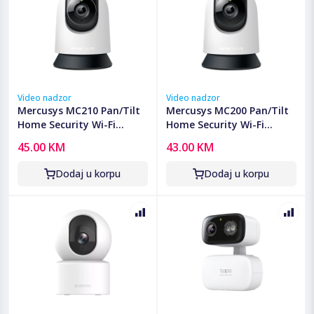
Video nadzor
Video nadzor
Mercusys MC210 Pan/Tilt
Mercusys MC200 Pan/Tilt
Home Security Wi-Fi
Home Security Wi-Fi
Camera, 2K (2304x1296),
Camera, 1080P, 2.4 GHz,
45.00 KM
43.00 KM
2.4 GHz, Horizontal 360,
Horizontal 360, Pan/Tilt,
Pan/Tilt, Smart Detection
Smart Detection and
Dodaj u korpu
Dodaj u korpu
and Notifications
Notifications (motion,
(motion, pers
person, baby