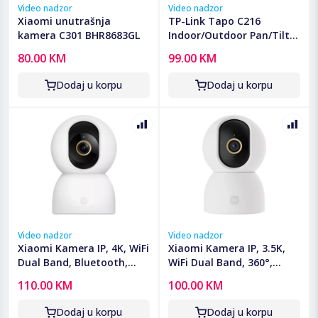
Video nadzor
Video nadzor
Xiaomi unutrašnja
TP-Link Tapo C216
kamera C301 BHR8683GL
Indoor/Outdoor Pan/Tilt
Security Wi-Fi Camera, 2K
80.00 KM
99.00 KM
(2304x1296), 2.4 GHz,
Horizontal 360, Pan/Tilt,
Dodaj u korpu
Dodaj u korpu
Smart Detection TAPO-
C216
Video nadzor
Video nadzor
Xiaomi Kamera IP, 4K, WiFi
Xiaomi Kamera IP, 3.5K,
Dual Band, Bluetooth,
WiFi Dual Band, 360°,
360°, microSD utor - Mi
micro SD utor - Mi Smart
110.00 KM
100.00 KM
Smart Camera C701
Camera C500
Dodaj u korpu
Dodaj u korpu