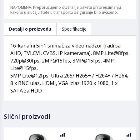
NAPOMENA: Preporučujemo otvaranje paketa pri preuzimanju
kako bi u slučaju štete u transportu osiguranje bilo uvaženo.
Detalji o proizvodu
Specifikacije
16-kanalni 5in1 snimač za video nadzor (radi sa
AHD, TVI,CVI, CVBS, IP kamerama), 8MP Lite@8fps
720p@30fps, 2MP@15fps, 3MP@15fps, 4MP
Lite@15fps,
5MP Lite@12fps, Ultra 265/ H265+ / H264+ / H264,
8 x BNC ulaz, HDMI, VGA izlaz 1920 x 1080, 1 x
SATA za HDD
Slični proizvodi