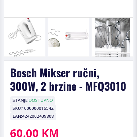
Bosch Mikser ručni,
300W, 2 brzine - MFQ3010
STANJE:
DOSTUPNO
SKU:
1000000016542
EAN:
4242002439808
60.00 KM