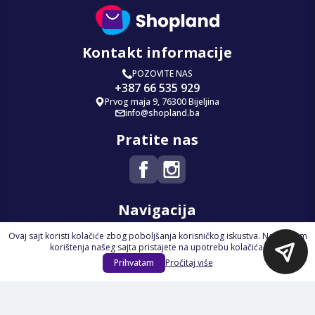
Kontakt informacije
POZOVITE NAS
+387 66 535 929
Prvog maja 9, 76300 Bijeljina
info@shopland.ba
Pratite nas
Navigacija
Ovaj sajt koristi kolačiće zbog poboljšanja korisničkog iskustva. Nastavkom
Početna
korištenja našeg sajta pristajete na upotrebu kolačića.
Na Akciji
Prihvatam
Pročitaj više
Izdvajamo
Novi proizvodi
Opšti uslovi poslovanja