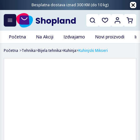
Besplatna dostava iznad 300 KM (do 10 kg)
Početna
Na Akciji
Izdvajamo
Novi proizvodi
In
Početna
>
Tehnika
>
Bijela tehnika
>
Kuhinja
>
Kuhinjski Mikseri