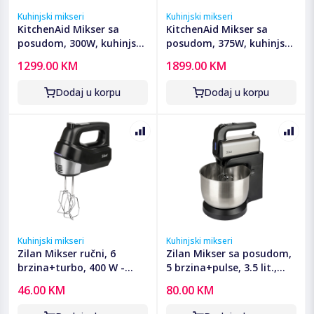
Kuhinjski mikseri
Kuhinjski mikseri
KitchenAid Mikser sa
KitchenAid Mikser sa
posudom, 300W, kuhinjski
posudom, 375W, kuhinjski
robot - 5KSM125EIB
robot - 5KSM70SHXEOB
1299.00 KM
1899.00 KM
Dodaj u korpu
Dodaj u korpu
Kuhinjski mikseri
Kuhinjski mikseri
Zilan Mikser ručni, 6
Zilan Mikser sa posudom,
brzina+turbo, 400 W -
5 brzina+pulse, 3.5 lit.,
ZLN2969
500 W - ZLN2952
46.00 KM
80.00 KM