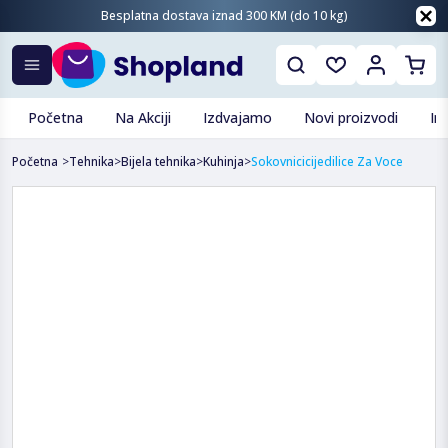
Besplatna dostava iznad 300 KM (do 10 kg)
Početna
Na Akciji
Izdvajamo
Novi proizvodi
In
Početna
>
Tehnika
>
Bijela tehnika
>
Kuhinja
>
Sokovnicicijedilice Za Voce