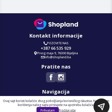
Kontakt informacije
POZOVITE NAS
+387 66 535 929
Prvog maja 9, 76300 Bijeljina
info@shopland.ba
Pratite nas
Navigacija
Ovaj sajt koristi kolačiće zbog poboljšanja korisničkog iskustva. Nastavkom
Početna
korištenja našeg sajta pristajete na upotrebu kolačića.
Na Akciji
Prihvatam
Pročitaj više