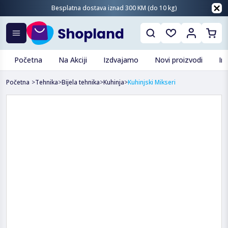
Besplatna dostava iznad 300 KM (do 10 kg)
Početna
Na Akciji
Izdvajamo
Novi proizvodi
In
Početna
>
Tehnika
>
Bijela tehnika
>
Kuhinja
>
Kuhinjski Mikseri