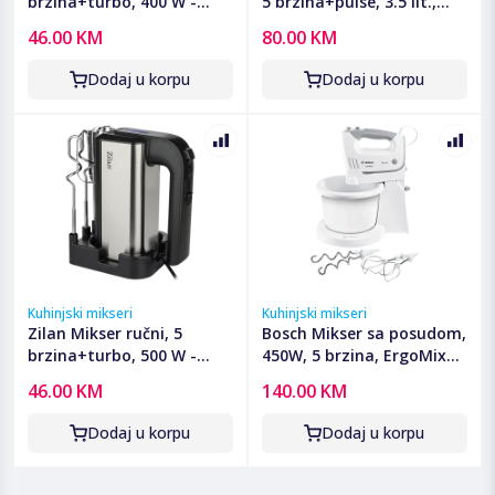
brzina+turbo, 400 W -
5 brzina+pulse, 3.5 lit.,
ZLN2969
500 W - ZLN2952
46.00 KM
80.00 KM
Dodaj u korpu
Dodaj u korpu
Kuhinjski mikseri
Kuhinjski mikseri
Zilan Mikser ručni, 5
Bosch Mikser sa posudom,
brzina+turbo, 500 W -
450W, 5 brzina, ErgoMixx -
ZLN2938
MFQ36460
46.00 KM
140.00 KM
Dodaj u korpu
Dodaj u korpu