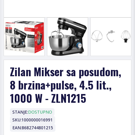
Zilan Mikser sa posudom,
8 brzina+pulse, 4.5 lit.,
1000 W - ZLN1215
STANJE:
DOSTUPNO
SKU:
1000000016991
EAN:
8682744801215