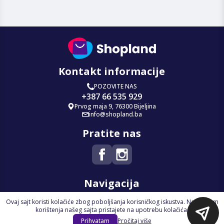
Kontakt informacije
POZOVITE NAS
+387 66 535 929
Prvog maja 9, 76300 Bijeljina
info@shopland.ba
Pratite nas
Navigacija
Ovaj sajt koristi kolačiće zbog poboljšanja korisničkog iskustva. Nastavkom
Početna
korištenja našeg sajta pristajete na upotrebu kolačića.
Na Akciji
Prihvatam
Pročitaj više