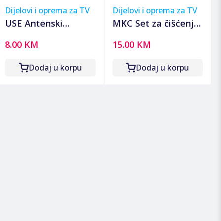
Dijelovi i oprema za TV
Dijelovi i oprema za TV
USE Antenski
MKC Set za čišćenje
razdjeljnik 1 ulaz 4
ekrana - Cleaning
8.00 KM
15.00 KM
izlaza, 5-2400 MHz -
Kit V01052
TSX 1913
Dodaj u korpu
Dodaj u korpu