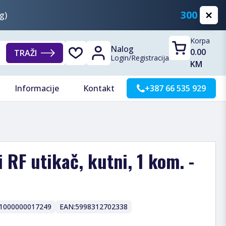
300 KM
g)
Korpa
Nalog
0.00
TRAŽI
Login
/
Registracija
KM
Informacije
Kontakt
+387 66 535 929
 RF utikač, kutni, 1 kom. -
1000000017249
EAN:
5998312702338