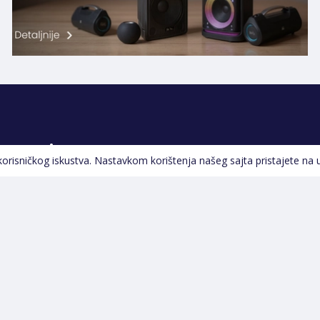
Pratite nas
 korisničkog iskustva. Nastavkom korištenja našeg sajta pristajete na 
Navigacija
Početna
Opšti uslovi poslovanja
Na Akciji
Servis
Izdvajamo
Izjava o kolačićima i