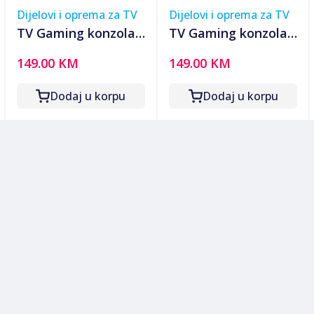
Dijelovi i oprema za TV
Dijelovi i oprema za TV
TV Gaming konzola
TV Gaming konzola
classic games large
classic games R36s
149.00 KM
149.00 KM
screen
Dodaj u korpu
Dodaj u korpu