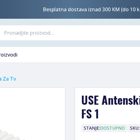
Besplatna dostava iznad 300 KM (do 10 k
roizvodi
a Za Tv
USE Antenski
FS 1
STANJE:
DOSTUPNO
SKU: