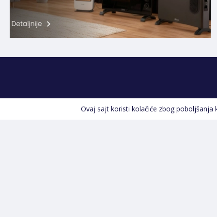
Ovaj sajt koristi kolačiće zbog poboljšanja
Kontakt informacije
POZOVITE NAS
+387 66 535 929
Prvog maja 9, 76300 Bijeljina
info@shopland.ba