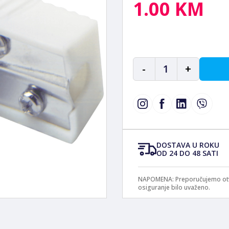
1.00 KM
-
1
+
DOSTAVA U ROKU
OD 24 DO 48 SATI
NAPOMENA: Preporučujemo otvar
osiguranje bilo uvaženo.