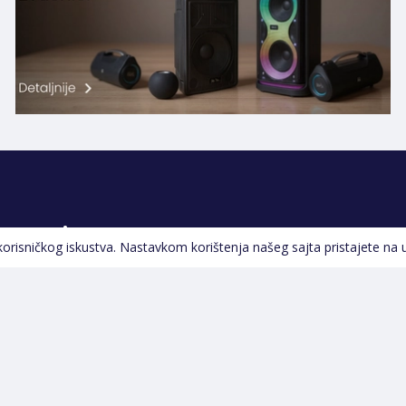
Pratite nas
 korisničkog iskustva. Nastavkom korištenja našeg sajta pristajete na 
Navigacija
Početna
Opšti uslovi poslovanja