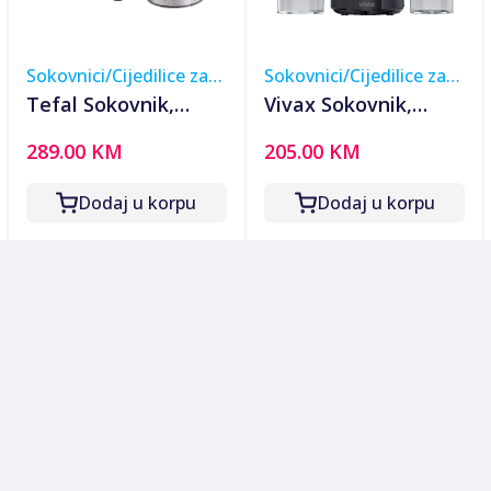
Sokovnici/Cijedilice za
Sokovnici/Cijedilice za
voće
voće
Tefal Sokovnik,
Vivax Sokovnik,
800W, Easy Fruit -
300W - SJ-300B
289.00 KM
205.00 KM
ZE610D38
Dodaj u korpu
Dodaj u korpu