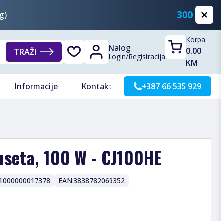
300 KM
g)
Korpa
Nalog
0.00
TRAŽI
Login
/
Registracija
KM
Informacije
Kontakt
+387 66 535 929
useta, 100 W - CJ100HE
1000000017378
EAN:
3838782069352