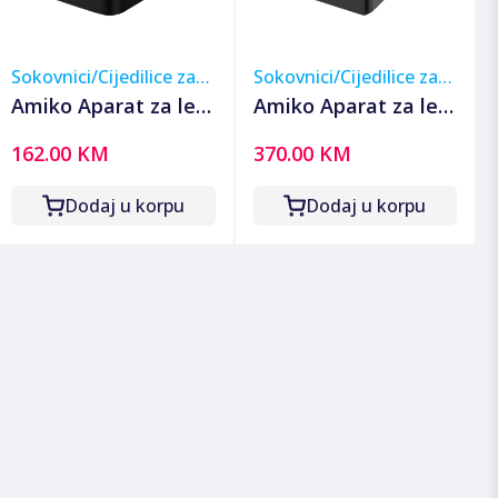
Sokovnici/Cijedilice za
Sokovnici/Cijedilice za
voće
voće
Amiko Aparat za led
Amiko Aparat za led
- Ledomat, 1.1 lit,
- Ledomat, 4 lit,
162.00 KM
370.00 KM
10kg/24 h, 100W -
15kg/24 h - IM4000
IM1200
Dodaj u korpu
Dodaj u korpu