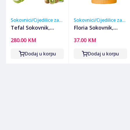
Sokovnici/Cijedilice za
Sokovnici/Cijedilice za
voće
voće
Tefal Sokovnik,
Floria Sokovnik,
350W, Juiceo -
bežični, 600 ml., 800
280.00 KM
37.00 KM
ZC150838
mAh - ZLN4079
Dodaj u korpu
Dodaj u korpu