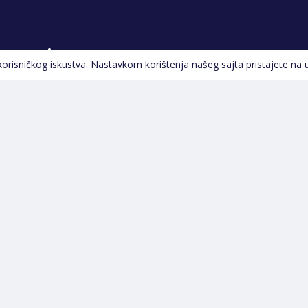
Pratite nas
 korisničkog iskustva. Nastavkom korištenja našeg sajta pristajete na 
Navigacija
Početna
Na Akciji
Izdvajamo
Novi proizvodi
Greška pri učitavanju
podataka...