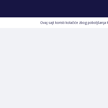
Ovaj sajt koristi kolačiće zbog poboljšanja
Kontakt informacije
POZOVITE NAS
+387 66 535 929
Prvog maja 9, 76300 Bijeljina
info@shopland.ba