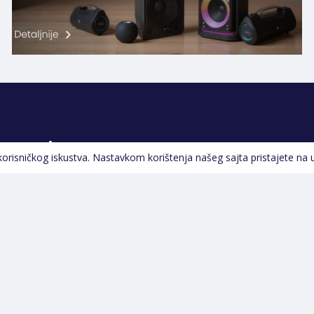
Pratite nas
 korisničkog iskustva. Nastavkom korištenja našeg sajta pristajete na 
Navigacija
Početna
Opšti uslovi poslovanja
Na Akciji
Servis
Izdvajamo
Izjava o kolačićima i