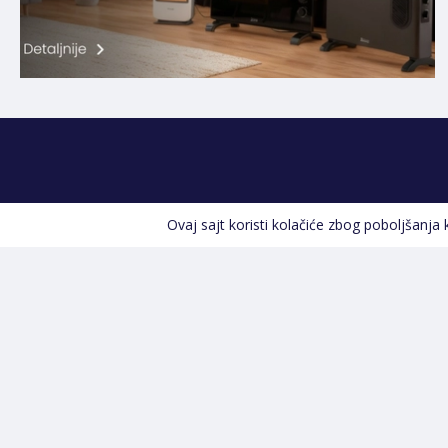
Ovaj sajt koristi kolačiće zbog poboljšanja
Kontakt informacije
POZOVITE NAS
+387 66 535 929
Prvog maja 9, 76300 Bijeljina
info@shopland.ba