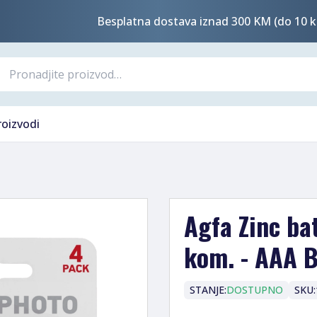
Besplatna dostava iznad 300 KM (do 10 k
roizvodi
Agfa Zinc bat
kom. - AAA 
STANJE:
DOSTUPNO
SKU: