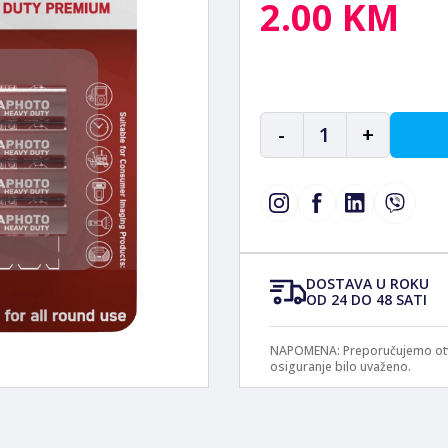
2.00 KM
-
1
+
DOSTAVA U ROKU
OD 24 DO 48 SATI
NAPOMENA: Preporučujemo otvar
osiguranje bilo uvaženo.