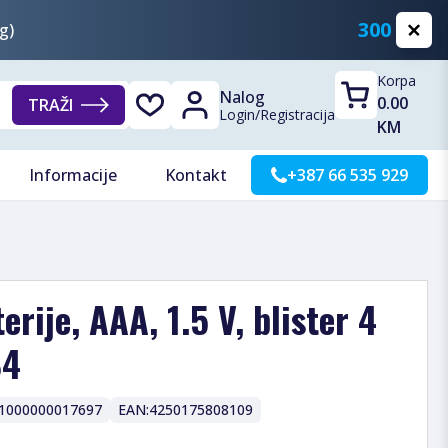
300 KM
g)
Korpa
Nalog
0.00
TRAŽI
Login
/
Registracija
KM
Informacije
Kontakt
+387 66 535 929
erije, AAA, 1.5 V, blister 4
B4
1000000017697
EAN:
4250175808109