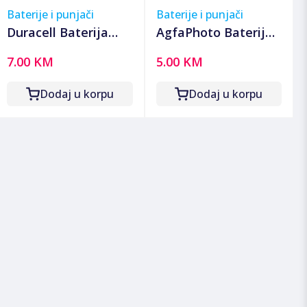
Baterije i punjači
Baterije i punjači
Duracell Baterija
AgfaPhoto Baterija
litijska, CR2025, 3V,
litijska, CR2430, 3 V,
7.00 KM
5.00 KM
dugmasta, blister 2
dugmasta, blister 1
kom - DL/CR2025
kom - CR2430 B1
Dodaj u korpu
Dodaj u korpu