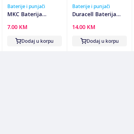
Baterije i punjači
Baterije i punjači
MKC Baterija
Duracell Baterija
punjiva AA, Ni-Mh
litijumska CR123A,
7.00 KM
14.00 KM
2600mAh - AA Ni-Mh
3V, blister 1 kom. -
AAA 2600mah Bulk
CR123A B1
Dodaj u korpu
Dodaj u korpu