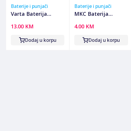
Baterije i punjači
Baterije i punjači
Varta Baterija
MKC Baterija
litijska CR1/3N, 3V,
punjiva AAA, Ni-Mh
13.00 KM
4.00 KM
blister pak. 1 kom -
900mAh - AAA Ni-Mh
VCR1/3N
AAA 900mah Bulk
Dodaj u korpu
Dodaj u korpu