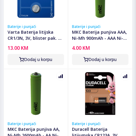
Baterije i punjači
Baterije i punjači
Varta Baterija litijska
MKC Baterija punjiva AAA,
CR1/3N, 3V, blister pak. 1
Ni-Mh 900mAh - AAA Ni-
kom - VCR1/3N
Mh AAA 900mah Bulk
13.00 KM
4.00 KM
Dodaj u korpu
Dodaj u korpu
Baterije i punjači
Baterije i punjači
MKC Baterija punjiva AA,
Duracell Baterija
Ni-Mh 2600mAh - AA Ni-
litijumska CR123A, 3V,