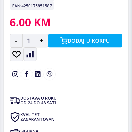
EAN:
4250175851587
6.00 KM
-
1
+
DODAJ U KORPU
DOSTAVA U ROKU
OD 24 DO 48 SATI
KVALITET
ZAGARANTOVAN
SIGURNA