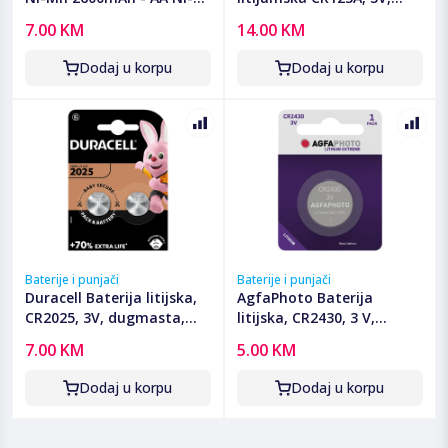
Mh AAA 2600mah Bulk
blister 1 kom. - CR123A B1
7.00 KM
14.00 KM
Dodaj u korpu
Dodaj u korpu
Baterije i punjači
Baterije i punjači
Duracell Baterija litijska,
AgfaPhoto Baterija
CR2025, 3V, dugmasta,
litijska, CR2430, 3 V,
blister 2 kom - DL/CR2025
dugmasta, blister 1 kom -
7.00 KM
5.00 KM
CR2430 B1
Dodaj u korpu
Dodaj u korpu