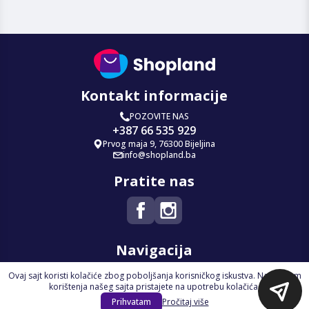
Kontakt informacije
POZOVITE NAS
+387 66 535 929
Prvog maja 9, 76300 Bijeljina
info@shopland.ba
Pratite nas
Navigacija
Ovaj sajt koristi kolačiće zbog poboljšanja korisničkog iskustva. Nastavkom
Početna
korištenja našeg sajta pristajete na upotrebu kolačića.
Na Akciji
Prihvatam
Pročitaj više
Izdvajamo