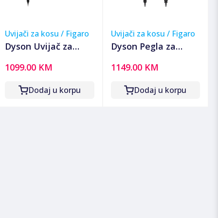
Uvijači za kosu / Figaro
Uvijači za kosu / Figaro
Dyson Uvijač za
Dyson Pegla za
kosu, 1300W,
kosu, 1600W,
1099.00 KM
1149.00 KM
Bluetooth,
Airstrait SE Red
Multistyler - Airwrap
Velvet/Gold
Dodaj u korpu
Dodaj u korpu
i.d.Amber Silk/Pink
C.+Wavy