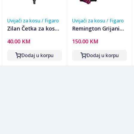
Uvijači za kosu / Figaro
Uvijači za kosu / Figaro
Zilan Četka za kosu,
Remington Grijani
All in One - ZLN8825
uvijači/vikleri za
40.00 KM
150.00 KM
kosu, brze kovrče, 20
kom. - KF40E
Dodaj u korpu
Dodaj u korpu