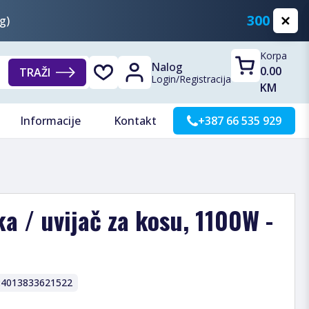
300 KM
g)
Korpa
Nalog
0.00
TRAŽI
Login
/
Registracija
KM
Informacije
Kontakt
+387 66 535 929
a / uvijač za kosu, 1100W -
:
4013833621522