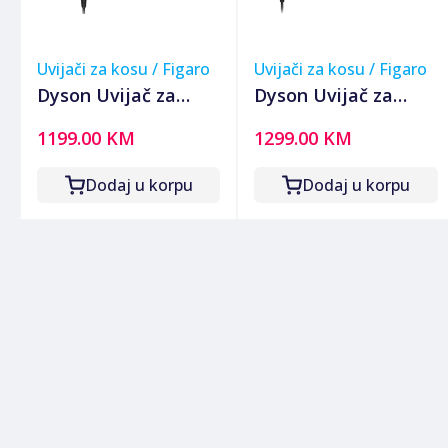
Uvijači za kosu / Figaro
Uvijači za kosu / Figaro
Dyson Uvijač za
Dyson Uvijač za
kosu, 1300W,
kosu, 1300 W,
1199.00 KM
1299.00 KM
Bluetooth ,
kovrče, valovi,
Multistyler - Airwrap
ravnanje, sušenje -
Dodaj u korpu
Dodaj u korpu
i.d. Vinca Blue/Topaz
Airwrap Coanda2x
Pink/Rose Gold+W