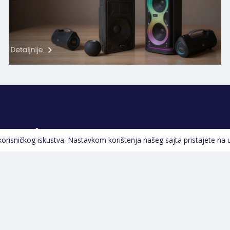
Pratite nas
 korisničkog iskustva. Nastavkom korištenja našeg sajta pristajete na 
Navigacija
Početna
Opšti uslovi poslovanja