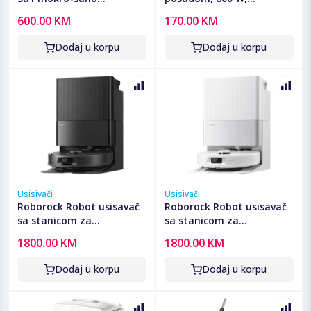
usisavanje, ProPerform -
PowerCyclone 3 -
600.00 KM
170.00 KM
BWD421PRO
XB1142/10
Dodaj u korpu
Dodaj u korpu
Usisivači
Usisivači
Roborock Robot usisavač
Roborock Robot usisavač
sa stanicom za
sa stanicom za
pražnjenje, 5200mAh,
pražnjenje, 5200mAh,
1800.00 KM
1800.00 KM
18.500 Pa - Qrevo C Pro
18.500 Pa - Qrevo C Pro
Black
White
Dodaj u korpu
Dodaj u korpu