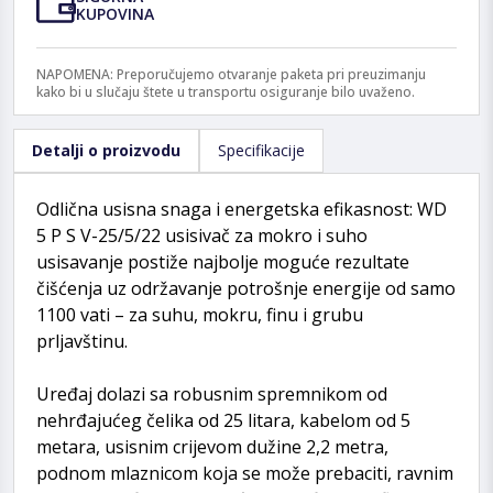
KUPOVINA
NAPOMENA: Preporučujemo otvaranje paketa pri preuzimanju
kako bi u slučaju štete u transportu osiguranje bilo uvaženo.
Detalji o proizvodu
Specifikacije
Odlična usisna snaga i energetska efikasnost: WD
5 P S V-25/5/22 usisivač za mokro i suho
usisavanje postiže najbolje moguće rezultate
čišćenja uz održavanje potrošnje energije od samo
1100 vati – za suhu, mokru, finu i grubu
prljavštinu.
Uređaj dolazi sa robusnim spremnikom od
nehrđajućeg čelika od 25 litara, kabelom od 5
metara, usisnim crijevom dužine 2,2 metra,
podnom mlaznicom koja se može prebaciti, ravnim