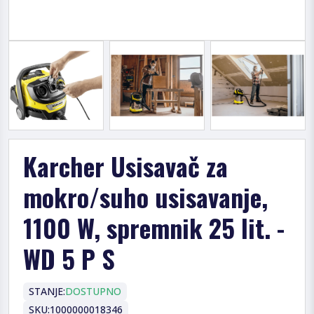
Karcher Usisavač za
mokro/suho usisavanje,
1100 W, spremnik 25 lit. -
WD 5 P S
STANJE:
DOSTUPNO
SKU:
1000000018346