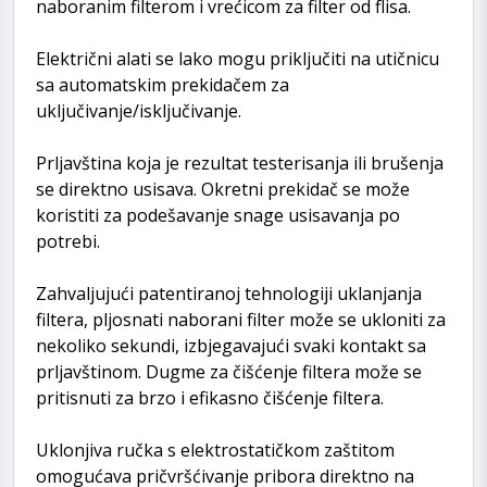
naboranim filterom i vrećicom za filter od flisa.
Električni alati se lako mogu priključiti na utičnicu
sa automatskim prekidačem za
uključivanje/isključivanje.
Prljavština koja je rezultat testerisanja ili brušenja
se direktno usisava. Okretni prekidač se može
koristiti za podešavanje snage usisavanja po
potrebi.
Zahvaljujući patentiranoj tehnologiji uklanjanja
filtera, pljosnati naborani filter može se ukloniti za
nekoliko sekundi, izbjegavajući svaki kontakt sa
prljavštinom. Dugme za čišćenje filtera može se
pritisnuti za brzo i efikasno čišćenje filtera.
Uklonjiva ručka s elektrostatičkom zaštitom
omogućava pričvršćivanje pribora direktno na