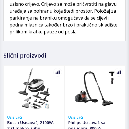
usisno crijevo. Crijevo se može pričvrstiti na glavu
uređaja za pohranu koja štedi prostor. Položaj za
parkiranje na braniku omogućava da se cijevi i
podna mlaznica također brzo i praktično skladište
prilikom kratke pauze od posla.
Slični proizvodi
Usisivači
Usisivači
Bosch Usisavač, 2100W,
Philips Usisavač sa
3u1 mokro-suho
posudom, 800 W,