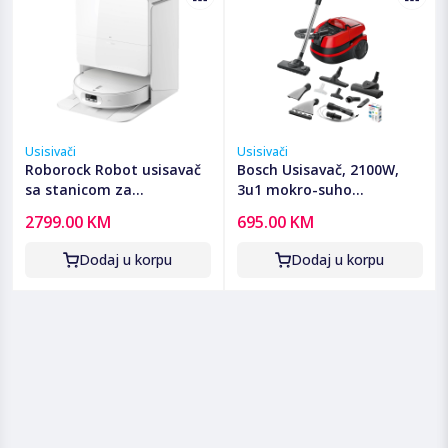
Usisivači
Usisivači
Roborock Robot usisavač
Bosch Usisavač, 2100W,
sa stanicom za
3u1 mokro-suho
pražnjenje, 6400mAh,
usisavanje, ProAnimal -
2799.00 KM
695.00 KM
25.000 Pa - Qrevo Edge 2
BWD421PET
Pro
Dodaj u korpu
Dodaj u korpu