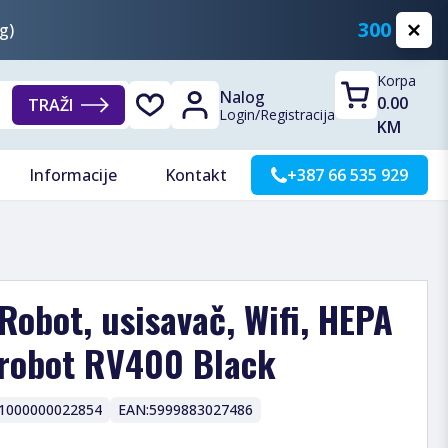
300 KM
g)
Korpa
Nalog
0.00
TRAŽI
Login
/
Registracija
KM
Informacije
Kontakt
+387 66 535 929
obot, usisavač, Wifi, HEPA
erobot RV400 Black
1000000022854
EAN:
5999883027486