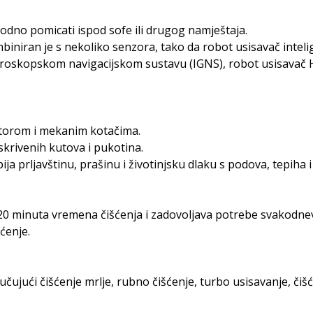
odno pomicati ispod sofe ili drugog namještaja.
niran je s nekoliko senzora, tako da robot usisavač inteli
m žiroskopskom navigacijskom sustavu (IGNS), robot usisav
motorom i mekanim kotačima.
skrivenih kutova i pukotina.
prljavštinu, prašinu i životinjsku dlaku s podova, tepiha i
120 minuta vremena čišćenja i zadovoljava potrebe svakodn
ćenje.
jučujući čišćenje mrlje, rubno čišćenje, turbo usisavanje, čiš