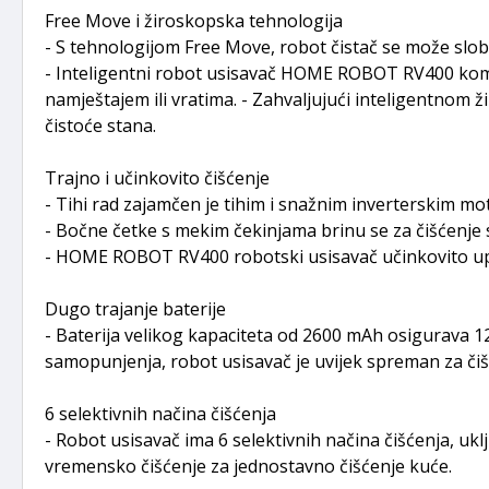
Free Move i žiroskopska tehnologija
- S tehnologijom Free Move, robot čistač se može slob
- Inteligentni robot usisavač HOME ROBOT RV400 kombi
namještajem ili vratima. - Zahvaljujući inteligentno
čistoće stana.
Trajno i učinkovito čišćenje
- Tihi rad zajamčen je tihim i snažnim inverterskim 
- Bočne četke s mekim čekinjama brinu se za čišćenje 
- HOME ROBOT RV400 robotski usisavač učinkovito upija 
Dugo trajanje baterije
- Baterija velikog kapaciteta od 2600 mAh osigurava 
samopunjenja, robot usisavač je uvijek spreman za čiš
6 selektivnih načina čišćenja
- Robot usisavač ima 6 selektivnih načina čišćenja, ukl
vremensko čišćenje za jednostavno čišćenje kuće.