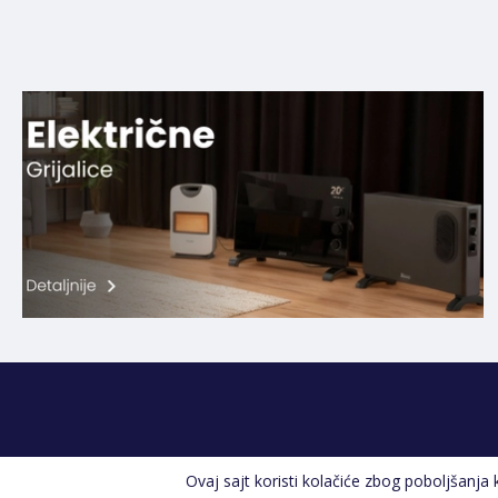
Ovaj sajt koristi kolačiće zbog poboljšanja