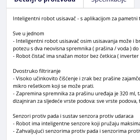
Inteligentni robot usisavač - s aplikacijom za pametni 
Sve u jednom
- Inteligentni robot usisavač osim usisavanja može i br
potezu s dva neovisna spremnika ( prašina / voda ) do
- Robot čistač ima snažan motor bez četkica ( inverter m
Dvostruko filtriranje
- Visoko učinkovito čišćenje i zrak bez prašine zajamčen
mikro rešetkom koji se može prati.
- Zapremina spremnika za prašinu uređaja je 320 ml, ta
dizajniran za sljedeće vrste podova: sve vrste podova, 
Senzori protiv pada i sustav senzora protiv udaraca
- Robot ima inteligentne senzore koji pružaju maksimal
- Zahvaljujući senzorima protiv pada i senzorima proti