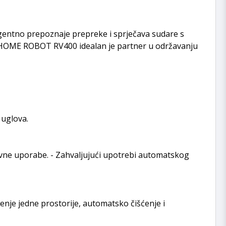
gentno prepoznaje prepreke i sprječava sudare s
ač HOME ROBOT RV400 idealan je partner u održavanju
 uglova.
evne uporabe. - Zahvaljujući upotrebi automatskog
ćenje jedne prostorije, automatsko čišćenje i