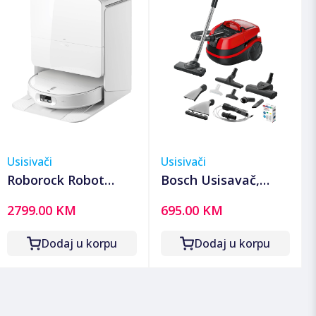
Usisivači
Usisivači
Roborock Robot
Bosch Usisavač,
usisavač sa
2100W, 3u1 mokro-
2799.00 KM
695.00 KM
stanicom za
suho usisavanje,
pražnjenje,
ProAnimal -
Dodaj u korpu
Dodaj u korpu
6400mAh, 25.000 Pa -
BWD421PET
Qrevo Edge 2 Pro