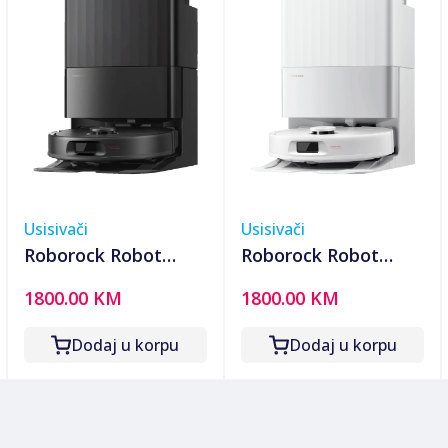
Usisivači
Usisivači
Roborock Robot
Roborock Robot
usisavač sa
usisavač sa
1800.00 KM
1800.00 KM
stanicom za
stanicom za
pražnjenje,
pražnjenje,
Dodaj u korpu
Dodaj u korpu
5200mAh, 18.500 Pa -
5200mAh, 18.500 Pa -
Qrevo C Pro Black
Qrevo C Pro White