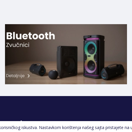
Pratite nas
 korisničkog iskustva. Nastavkom korištenja našeg sajta pristajete na 