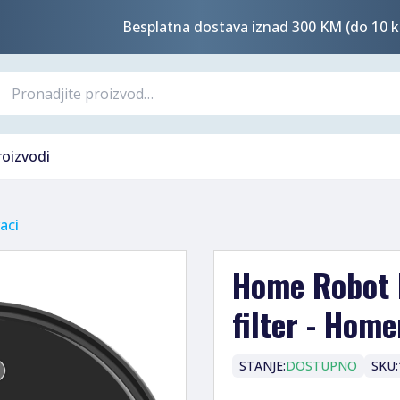
Besplatna dostava iznad 300 KM (do 10 k
roizvodi
aci
Home Robot R
filter - Hom
STANJE:
DOSTUPNO
SKU: