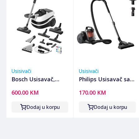
Usisivači
Usisivači
Bosch Usisavač,
Philips Usisavač sa
2100W, 3u1 mokro-
posudom, 800 W,
600.00 KM
170.00 KM
suho usisavanje,
PowerCyclone 3 -
ProPerform -
XB1142/10
Dodaj u korpu
Dodaj u korpu
BWD421PRO