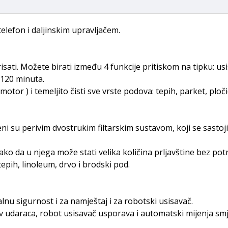
telefon i daljinskim upravljačem.
isati. Možete birati između 4 funkcije pritiskom na tipku: us
 120 minuta.
otor ) i temeljito čisti sve vrste podova: tepih, parket, ploč
i su perivim dvostrukim filtarskim sustavom, koji se sastoji 
ko da u njega može stati velika količina prljavštine bez po
tepih, linoleum, drvo i brodski pod.
nu sigurnost i za namještaj i za robotski usisavač.
v udaraca, robot usisavač usporava i automatski mijenja smj