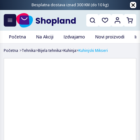
Besplatna dostava iznad 300 KM (do 10 kg)
Početna
Na Akciji
Izdvajamo
Novi proizvodi
In
Početna
>
Tehnika
>
Bijela tehnika
>
Kuhinja
>
Kuhinjski Mikseri