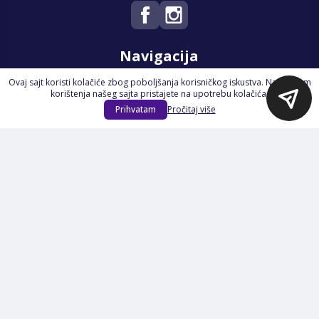
Navigacija
Ovaj sajt koristi kolačiće zbog poboljšanja korisničkog iskustva. Nastavkom
Početna
korištenja našeg sajta pristajete na upotrebu kolačića.
Na Akciji
Prihvatam
Pročitaj više
Izdvajamo
Novi proizvodi
Opšti uslovi poslovanja
Servis
Izjava o kolačićima i privatnosti
Pravila o postupanju s kolačićima
Načini plaćanja
Garancija
Sigurnost plaćanja
Reklamacije
Politika privatnosti
O nama
Prijavite se na Newsletter