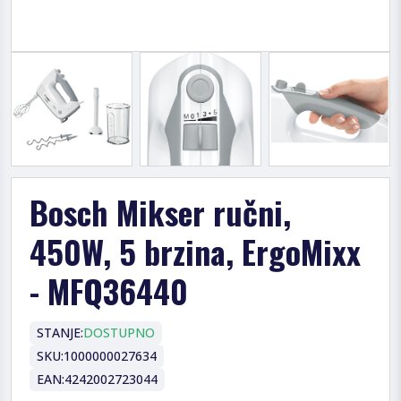
Bosch Mikser ručni,
450W, 5 brzina, ErgoMixx
- MFQ36440
STANJE:
DOSTUPNO
SKU:
1000000027634
EAN:
4242002723044