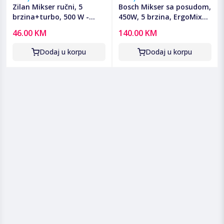
Zilan Mikser ručni, 5
Bosch Mikser sa posudom,
brzina+turbo, 500 W -
450W, 5 brzina, ErgoMixx -
ZLN2938
MFQ36460
46.00 KM
140.00 KM
Dodaj u korpu
Dodaj u korpu