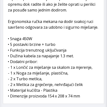
opremu dok radite ili ako je želite oprati u perilici
za posuđe samo jednim dodirom.
Ergonomska ručka mekana na dodir svakoj ruci
savršeno odgovara za udobno i sigurno miješanje.
• Snaga 450W
• 5 postavki brzine + turbo
• Funkcija trenutnog uključivanja
• Dužina kabela za napajanje 1.3 met.
• Dodatni pribor:
- 1 x Lončić za miješanje sa skalom za mjerenje,
- 1 x Noga za miješanje, plastična,
- 2 x Turbo metlica,
- 2 x Metlica za gnječenje, nehrđajući čelik
• Materijal kućišta - Plastika
• Dimenzije proizvoda 154 x 208 x 74 mm