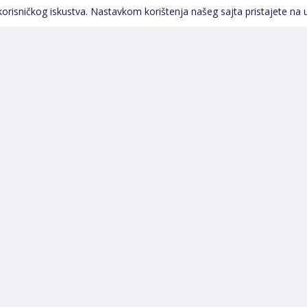
Pratite nas
 korisničkog iskustva. Nastavkom korištenja našeg sajta pristajete na 
Navigacija
Početna
Opšti uslovi poslovanja
Na Akciji
Servis
Izdvajamo
Izjava o kolačićima i
Novi proizvodi
privatnosti
Pravila o postupanju s
kolačićima
Načini plaćanja
Garancija
Sigurnost plaćanja
Reklamacije
Politika privatnosti