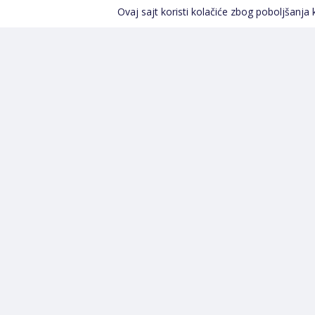
Ovaj sajt koristi kolačiće zbog poboljšanja
Kontakt informacije
POZOVITE NAS
+387 66 535 929
Prvog maja 9, 76300 Bijeljina
info@shopland.ba