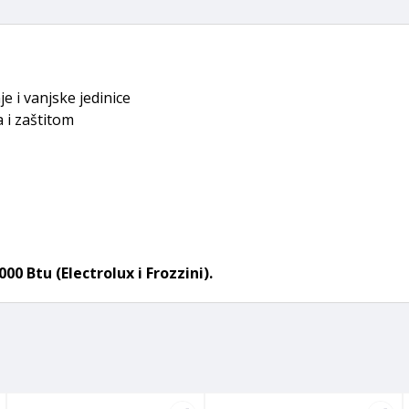
je i vanjske jedinice
a i zaštitom
0 Btu (Electrolux i Frozzini).