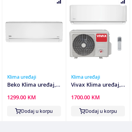
Klima uređaji
Klima uređaji
Beko Klima uređaj,
Vivax Klima uređaj,
18000Btu, -15°C,
18000Btu, 5.28/5.57
1299.00 KM
1700.00 KM
R32, Inverter, WiFi,
kW, Inverter, A++/A+
A++/A+ - BEHPG
- ACP-18CH50AERI+
Dodaj u korpu
Dodaj u korpu
185/186
R32