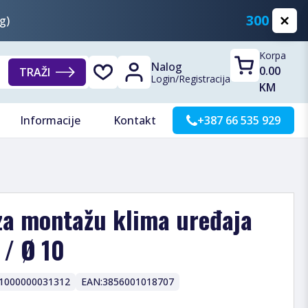
300 KM
g)
Korpa
Nalog
0.00
TRAŽI
Login
/
Registracija
KM
Informacije
Kontakt
+387 66 535 929
 za montažu klima uređaja
 / Ø 10
1000000031312
EAN:
3856001018707