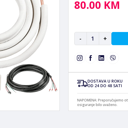
80.00 KM
-
1
+
DOSTAVA U ROKU
OD 24 DO 48 SATI
NAPOMENA: Preporučujemo otvar
osiguranje bilo uvaženo.