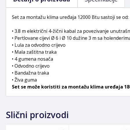
Set za montažu klima uređaja 12000 Btu sastoji se od:
• 3.8 m električni 4-žični kabal za povezivanje unutrašn
• Pertlovane cijevi Ø 6 i Ø 10 dužine 3 m sa holenderim
• Lula za odvodno crijevo
• Mala zaštitna traka
• 4 gumena nosača
• Odvodno crijevo
• Bandažna traka
• Živa guma
Set se može koristiti za montažu klima uređaja 1800
Slični proizvodi