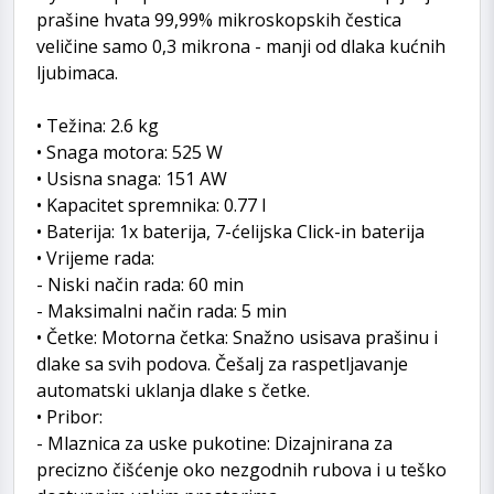
prašine hvata 99,99% mikroskopskih čestica
veličine samo 0,3 mikrona - manji od dlaka kućnih
ljubimaca.
• Težina: 2.6 kg
• Snaga motora: 525 W
• Usisna snaga: 151 AW
• Kapacitet spremnika: 0.77 l
• Baterija: 1x baterija, 7-ćelijska Click-in baterija
• Vrijeme rada:
- Niski način rada: 60 min
- Maksimalni način rada: 5 min
• Četke: Motorna četka: Snažno usisava prašinu i
dlake sa svih podova. Češalj za raspetljavanje
automatski uklanja dlake s četke.
• Pribor:
- Mlaznica za uske pukotine: Dizajnirana za
precizno čišćenje oko nezgodnih rubova i u teško