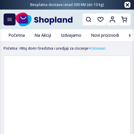
Besplatna dostava iznad 300 KM (do 10 kg)
Početna
Na Akciji
Izdvajamo
Novi proizvodi
In
Početna
>
Moj dom
>
Sredstva i uredjaji za ciscenje
>
Usisivaci