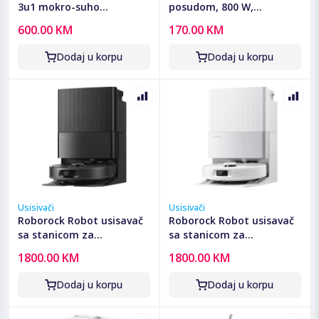
3u1 mokro-suho
posudom, 800 W,
usisavanje, ProPerform -
PowerCyclone 3 -
600.00 KM
170.00 KM
BWD421PRO
XB1142/10
Dodaj u korpu
Dodaj u korpu
Usisivači
Usisivači
Roborock Robot usisavač
Roborock Robot usisavač
sa stanicom za
sa stanicom za
pražnjenje, 5200mAh,
pražnjenje, 5200mAh,
1800.00 KM
1800.00 KM
18.500 Pa - Qrevo C Pro
18.500 Pa - Qrevo C Pro
Black
White
Dodaj u korpu
Dodaj u korpu