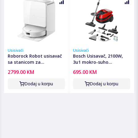
Usisivači
Usisivači
Roborock Robot usisavač
Bosch Usisavač, 2100W,
sa stanicom za
3u1 mokro-suho
pražnjenje, 6400mAh,
usisavanje, ProAnimal -
2799.00 KM
695.00 KM
25.000 Pa - Qrevo Edge 2
BWD421PET
Pro
Dodaj u korpu
Dodaj u korpu