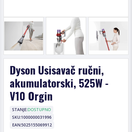
Dyson Usisavač ručni,
akumulatorski, 525W -
V10 Orgin
STANJE:
DOSTUPNO
SKU:
1000000031996
EAN:
5025155069912