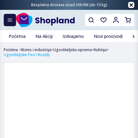
Besplatna dostava iznad 300 KM (do 10 kg)
Početna
Na Akciji
Izdvajamo
Novi proizvodi
In
Početna
>
Biznis i industrija
>
Ugostiteljska oprema
>
Kuhinja
>
Ugostiteljske Peci I Rostilji