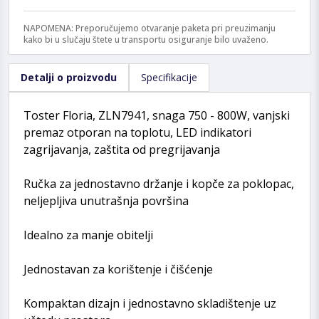
NAPOMENA: Preporučujemo otvaranje paketa pri preuzimanju
kako bi u slučaju štete u transportu osiguranje bilo uvaženo.
Detalji o proizvodu
Specifikacije
Toster Floria, ZLN7941, snaga 750 - 800W, vanjski
premaz otporan na toplotu, LED indikatori
zagrijavanja, zaštita od pregrijavanja
Ručka za jednostavno držanje i kopče za poklopac,
neljepljiva unutrašnja površina
Idealno za manje obitelji
Jednostavan za korištenje i čišćenje
Kompaktan dizajn i jednostavno skladištenje uz