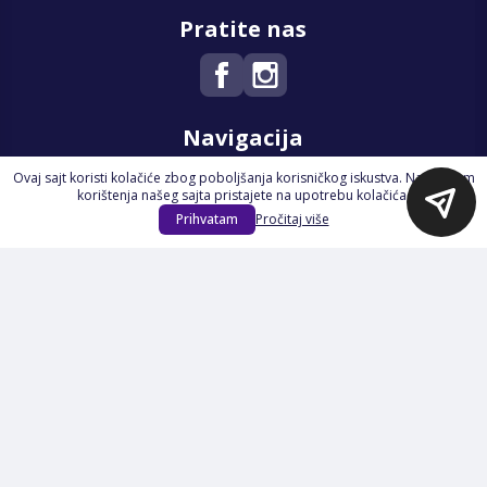
Pratite nas
Navigacija
Ovaj sajt koristi kolačiće zbog poboljšanja korisničkog iskustva. Nastavkom
Početna
korištenja našeg sajta pristajete na upotrebu kolačića.
Na Akciji
Prihvatam
Pročitaj više
Izdvajamo
Novi proizvodi
Opšti uslovi poslovanja
Servis
Izjava o kolačićima i privatnosti
Pravila o postupanju s kolačićima
Načini plaćanja
Garancija
Sigurnost plaćanja
Reklamacije
Politika privatnosti
O nama