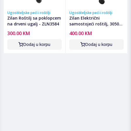
Ugostiteljske peći i roštilji
Ugostiteljske peći i roštilji
Zilan Roštilj sa poklopcem
Zilan Električni
na drveni ugalj - ZLN3584
samostojeći roštilj, 3050W
- ZLN2502
300.00 KM
400.00 KM
Dodaj u korpu
Dodaj u korpu