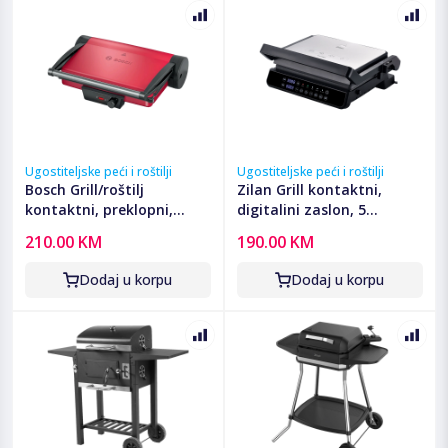
Ugostiteljske peći i roštilji
Ugostiteljske peći i roštilji
Bosch Grill/roštilj
Zilan Grill kontaktni,
kontaktni, preklopni,
digitalini zaslon, 5
2000W - TCG4104
programa rada, 2000 W -
210.00 KM
190.00 KM
ZLN3942
Dodaj u korpu
Dodaj u korpu