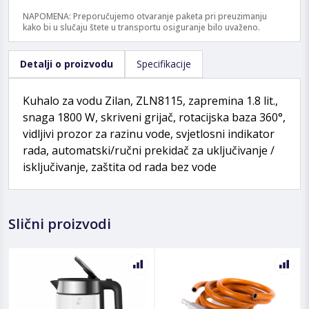
NAPOMENA: Preporučujemo otvaranje paketa pri preuzimanju
kako bi u slučaju štete u transportu osiguranje bilo uvaženo.
Detalji o proizvodu
Specifikacije
Kuhalo za vodu Zilan, ZLN8115, zapremina 1.8 lit.,
snaga 1800 W, skriveni grijač, rotacijska baza 360°,
vidljivi prozor za razinu vode, svjetlosni indikator
rada, automatski/ručni prekidač za uključivanje /
isključivanje, zaštita od rada bez vode
Slični proizvodi