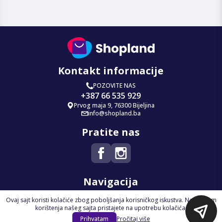
Kontakt informacije
POZOVITE NAS
+387 66 535 929
Prvog maja 9, 76300 Bijeljina
info@shopland.ba
Pratite nas
Navigacija
Ovaj sajt koristi kolačiće zbog poboljšanja korisničkog iskustva. Nastavkom
Početna
korištenja našeg sajta pristajete na upotrebu kolačića.
Na Akciji
Prihvatam
Pročitaj više