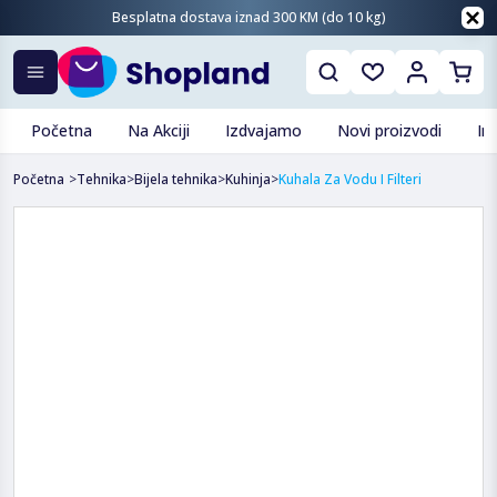
Besplatna dostava iznad 300 KM (do 10 kg)
Početna
Na Akciji
Izdvajamo
Novi proizvodi
In
Početna
>
Tehnika
>
Bijela tehnika
>
Kuhinja
>
Kuhala Za Vodu I Filteri