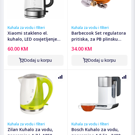
Kuhala za vodu i filteri
Kuhala za vodu i filteri
Xiaomi stakleno el.
Barbecook Set regulatora
kuhalo, LED osvjetljenje
pritiska, za PB plinsku
1.7L, 2200W
bocu - PWS-000291-01
60.00 KM
34.00 KM
Dodaj u korpu
Dodaj u korpu
Kuhala za vodu i filteri
Kuhala za vodu i filteri
Zilan Kuhalo za vodu,
Bosch Kuhalo za vodu,