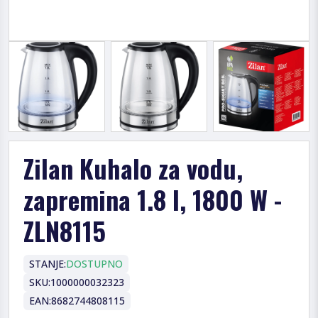
Zilan Kuhalo za vodu,
zapremina 1.8 l, 1800 W -
ZLN8115
STANJE:
DOSTUPNO
SKU:
1000000032323
EAN:
8682744808115