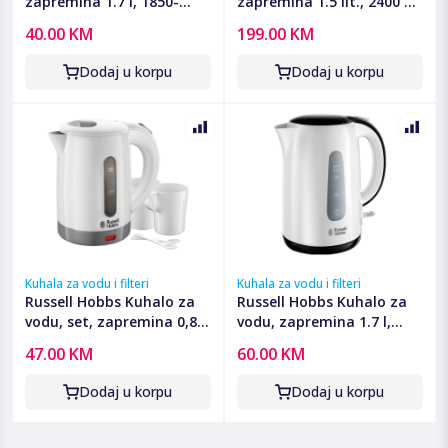
zapremina 1.7 l, 1850-
zapremina 1.5 lit., 2400 W,
2200 W, zelena - ZLN1303
Styline - TWK8611P
40.00 KM
199.00 KM
GR
Dodaj u korpu
Dodaj u korpu
Kuhala za vodu i filteri
Kuhala za vodu i filteri
Russell Hobbs Kuhalo za
Russell Hobbs Kuhalo za
vodu, set, zapremina 0,85
vodu, zapremina 1.7 l,
lit., 1000W - 23840-70
2200 W, My Breakfast -
47.00 KM
60.00 KM
25070-70
Dodaj u korpu
Dodaj u korpu