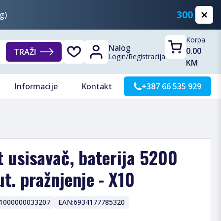
300 KM
g)
Korpa
Nalog
0.00
TRAŽI
Login
/
Registracija
KM
Informacije
Kontakt
+387 66 535 929
 usisavač, baterija 5200
t. pražnjenje - X10
1000000033207
EAN:
6934177785320