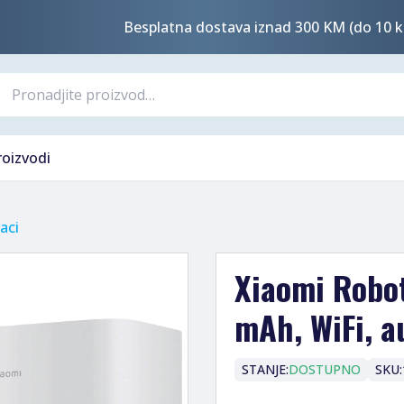
Besplatna dostava iznad 300 KM (do 10 k
roizvodi
aci
Xiaomi Robot
mAh, WiFi, au
STANJE:
DOSTUPNO
SKU: