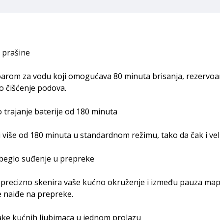
 prašine
oarom za vodu koji omogućava 80 minuta brisanja, rezervoa
 čišćenje podova.
o trajanje baterije od 180 minuta
 više od 180 minuta u standardnom režimu, tako da čak i vel
zbeglo suđenje u prepreke
precizno skenira vaše kućno okruženje i između pauza mapa 
e naiđe na prepreke.
lake kućnih ljubimaca u jednom prolazu