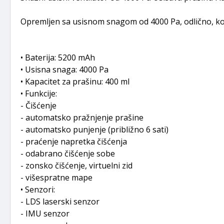
Opremljen sa usisnom snagom od 4000 Pa, odlično, kont
• Baterija: 5200 mAh
• Usisna snaga: 4000 Pa
• Kapacitet za prašinu: 400 ml
• Funkcije:
- Čišćenje
- automatsko pražnjenje prašine
- automatsko punjenje (približno 6 sati)
- praćenje napretka čišćenja
- odabrano čišćenje sobe
- zonsko čišćenje, virtuelni zid
- višespratne mape
• Senzori:
- LDS laserski senzor
- IMU senzor