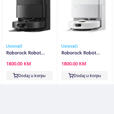
Usisivači
Usisivači
Roborock Robot
Roborock Robot
usisavač sa
usisavač sa
1800.00 KM
1800.00 KM
stanicom za
stanicom za
pražnjenje,
pražnjenje,
Dodaj u korpu
Dodaj u korpu
5200mAh, 18.500 Pa -
5200mAh, 18.500 Pa -
Qrevo C Pro Black
Qrevo C Pro White