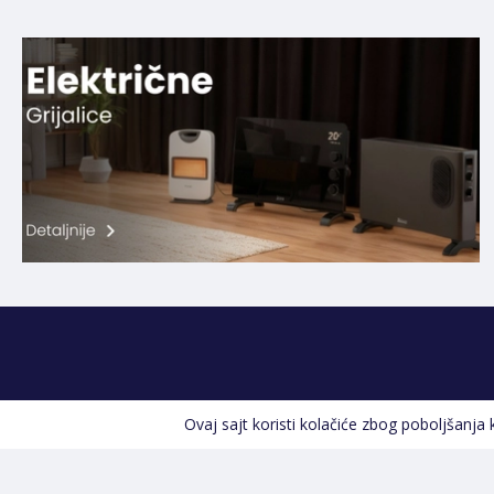
Ovaj sajt koristi kolačiće zbog poboljšanja