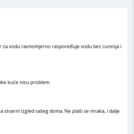
r za vodu ravnomjerno raspoređuje vodu bez curenja i
ike kuće nisu problem.
stvarni izgled vašeg doma. Ne plaši se mraka, i dalje