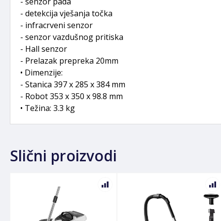
- senzor pada
- detekcija vješanja točka
- infracrveni senzor
- senzor vazdušnog pritiska
- Hall senzor
- Prelazak prepreka 20mm
• Dimenzije:
- Stanica 397 x 285 x 384 mm
- Robot 353 x 350 x 98.8 mm
• Težina: 3.3 kg
Slični proizvodi