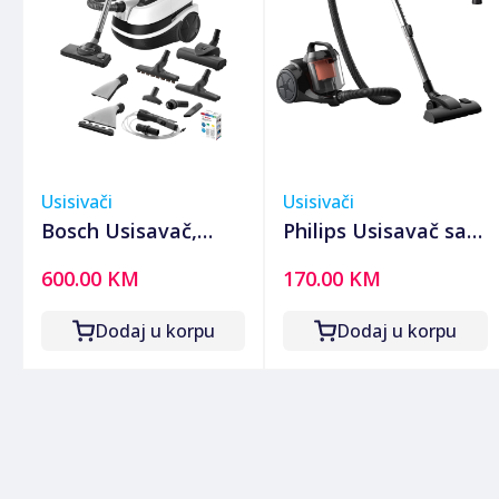
Usisivači
Usisivači
Bosch Usisavač,
Philips Usisavač sa
2100W, 3u1 mokro-
posudom, 800 W,
600.00 KM
170.00 KM
suho usisavanje,
PowerCyclone 3 -
ProPerform -
XB1142/10
Dodaj u korpu
Dodaj u korpu
BWD421PRO