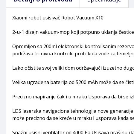
Xiaomi robot usisivač Robot Vacuum X10
2-u-1 dizajn vakuum-mop koji potpuno uklanja čestice
Opremljen sa 200ml elektronski kontrolisanim rezerv
podržava tri nivoa kontrole protokola vode za temeljno
Lako očistite svoj veliki dom održavajući izuzetno dug
Velika ugrađena baterija od 5200 mAh može da se čisti
Precizno mapiranje čak i u mraku Usporava da bi se i
LDS laserska navigaciona tehnologija nove generacije 
može precizno da se kreće u mraku i usporava kada s
Snažni usisni ventilator od 4000 Pa Usisava prašinu i 