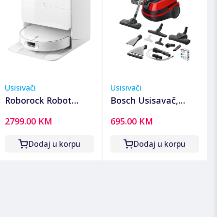
Usisivači
Usisivači
Roborock Robot
Bosch Usisavač,
usisavač sa
2100W, 3u1 mokro-
2799.00 KM
695.00 KM
stanicom za
suho usisavanje,
pražnjenje,
ProAnimal -
Dodaj u korpu
Dodaj u korpu
6400mAh, 25.000 Pa -
BWD421PET
Qrevo Edge 2 Pro