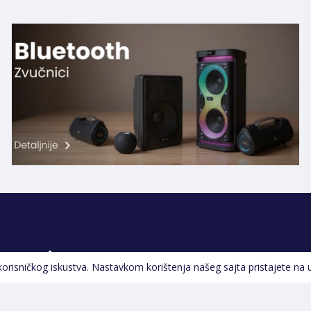
Pratite nas
 korisničkog iskustva. Nastavkom korištenja našeg sajta pristajete na 