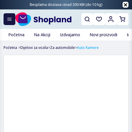
Besplatna dostava iznad 300 KM (do 10 kg)
Početna
Na Akciji
Izdvajamo
Novi proizvodi
In
Početna
>
Dijelovi za vozila
>
Za automobile
>
Auto Kamere