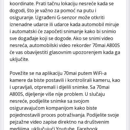
koordinate. Prati tačnu lokaciju nesreće kada se
dogodi, što je važno za pomoć na putu i
osiguranje. Ugrađeni G-senzor može otkriti
iznenadne udarce ili udarce kada automobil miruje
i automatski će započeti snimanje kako bi snimio
sve događaje koji se dogode. Ako se snimi video
nesreća, automobilski video rekorder 70mai A800S
će vas obavijestiti glasovnim upozorenjem kada ga
uključite.
Povežite se na aplikaciju 70mai putem WiFi-a
kamere da biste postavili i kontrolirali kameru, kao
i upravljali, otpremali i dijelili snimke. Sa 70mai
A800S, dijeljenje više nije problem. U slučaju
nesreće, podijelite snimke sa svojom
osiguravajućom kompanijom kako biste
pojednostavili proces potraživanja. Podijelite svoje
pejzažne video zapise direktno na društvenim
medijima, uključujući Youtube, Facebook,