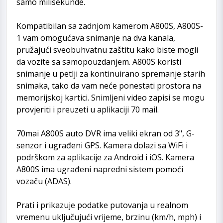
samo milisekunde.
Kompatibilan sa zadnjom kamerom A800S, A800S-
1 vam omogućava snimanje na dva kanala,
pružajući sveobuhvatnu zaštitu kako biste mogli
da vozite sa samopouzdanjem. A800S koristi
snimanje u petlji za kontinuirano spremanje starih
snimaka, tako da vam neće ponestati prostora na
memorijskoj kartici. Snimljeni video zapisi se mogu
provjeriti i preuzeti u aplikaciji 70 mail.
70mai A800S auto DVR ima veliki ekran od 3", G-
senzor i ugrađeni GPS. Kamera dolazi sa WiFi i
podrškom za aplikacije za Android i iOS. Kamera
A800S ima ugrađeni napredni sistem pomoći
vozaču (ADAS).
Prati i prikazuje podatke putovanja u realnom
vremenu uključujući vrijeme, brzinu (km/h, mph) i