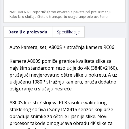
NAPOMENA: Preporučujemo otvaranje paketa pri preuzimanju
kako bi u slučaju štete u transportu osiguranje bilo uvaženo.
Detalji o proizvodu
Specifikacije
Auto kamera, set, A800S + stražnja kamera RC06
Kamera A800S pomiče granice kvaliteta slike sa
najvišim standardom rezolucije do 4K (3840×2160),
pružajući nevjerovatno oštre slike u pokretu. A uz
uključenu 1080P stražnju kameru, pruža dodatno
osiguranje u slučaju nesreće.
A800S koristi 7 slojeva F1.8 visokokvalitetnog
staklenog sočiva i Sony IMX415 senzor koji brže
obrađuje snimke za oštrije i jasnije slike. Novi
procesor takođe omogućava obradu 4K slike za