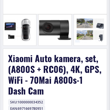
Xiaomi Auto kamera, set,
(A800S + RC06), 4K, GPS,
WiFi - 70Mai A800s-1
Dash Cam
SKU:
1000000034352
EAN:
6971669780951