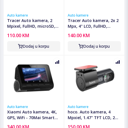
Auto kamere
Auto kamere
Tracer Auto kamera, 2
Tracer Auto kamera, 2x 2
Mpixel, FullHD, microSD,
Mpx, 4" LCD, FullHD,
G-senzor - 3.0S FHD CAPRI
microSD, G-senzor - 4TS
110.00 KM
140.00 KM
DASH CAM
FHD CRUX DASH CAM
Dodaj u korpu
Dodaj u korpu
Auto kamere
Auto kamere
Xiaomi Auto kamera, 4K,
hoco. Auto kamera, 4
GPS, WiFi - 70Mai Smart
Mpxiel, 1.47" TFT LCD, 2K,
Dash Cam A800s
microSD - DV7
340.00 KM
150.00 KM