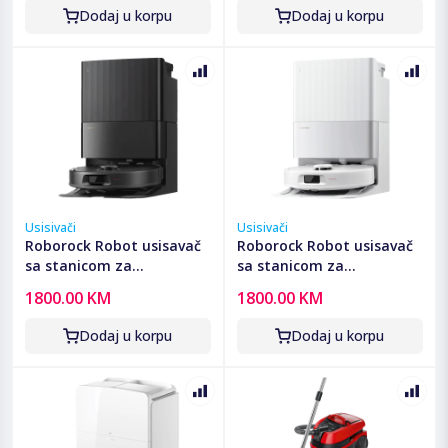
Dodaj u korpu
Dodaj u korpu
Usisivači
Usisivači
Roborock Robot usisavač
Roborock Robot usisavač
sa stanicom za
sa stanicom za
pražnjenje, 5200mAh,
pražnjenje, 5200mAh,
1800.00 KM
1800.00 KM
18.500 Pa - Qrevo C Pro
18.500 Pa - Qrevo C Pro
Black
White
Dodaj u korpu
Dodaj u korpu