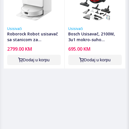
Usisivači
Usisivači
Roborock Robot usisavač
Bosch Usisavač, 2100W,
sa stanicom za
3u1 mokro-suho
pražnjenje, 6400mAh,
usisavanje, ProAnimal -
2799.00 KM
695.00 KM
25.000 Pa - Qrevo Edge 2
BWD421PET
Pro
Dodaj u korpu
Dodaj u korpu