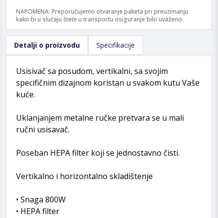
NAPOMENA: Preporučujemo otvaranje paketa pri preuzimanju
kako bi u slučaju štete u transportu osiguranje bilo uvaženo.
Detalji o proizvodu
Specifikacije
Usisivač sa posudom, vertikalni, sa svojim
specifičnim dizajnom koristan u svakom kutu Vaše
kuće.
Uklanjanjem metalne ručke pretvara se u mali
ručni usisavač.
Poseban HEPA filter koji se jednostavno čisti.
Vertikalno i horizontalno skladištenje
• Snaga 800W
• HEPA filter