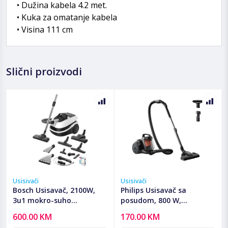
• Dužina kabela 4.2 met.
• Kuka za omatanje kabela
• Visina 111 cm
Slični proizvodi
Usisivači
Usisivači
Bosch Usisavač, 2100W,
Philips Usisavač sa
3u1 mokro-suho
posudom, 800 W,
usisavanje, ProPerform -
PowerCyclone 3 -
600.00 KM
170.00 KM
BWD421PRO
XB1142/10