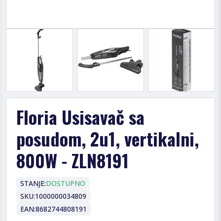
Floria Usisavač sa
posudom, 2u1, vertikalni,
800W - ZLN8191
STANJE:
DOSTUPNO
SKU:
1000000034809
EAN:
8682744808191