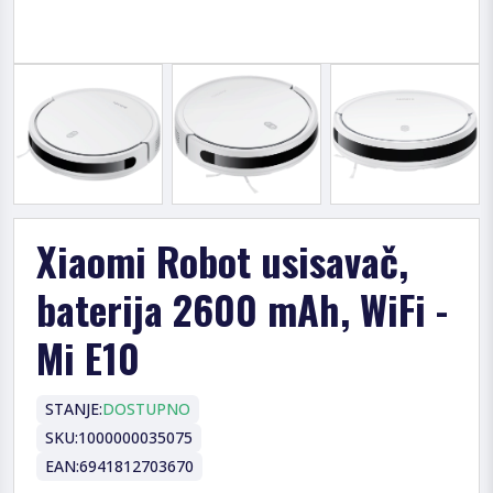
Xiaomi Robot usisavač,
baterija 2600 mAh, WiFi -
Mi E10
STANJE:
DOSTUPNO
SKU:
1000000035075
EAN:
6941812703670