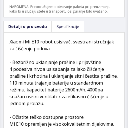
NAPOMENA: Preporučujemo otvaranje paketa pri preuzimanju
kako bi u slučaju štete u transportu osiguranje bilo uvaženo.
Detalji o proizvodu
Specifikacije
Xiaomi Mi E10 robot usisivač, svestrani stručnjak
za čišćenje podova
- Bezbrižno uklanjanje prašine i prljavštine
4 podesiva nivoa usisabanja za lako čišćenje
prašine i krhotina i uklanjanje sitni čestica prašine.
110 minuta trajanje baterije u standardnom
režimu, kapacitet baterije 2600mAh. 4000pa
snažan usisni ventilator za efikasno čišćenje u
jednom prolazu.
- Očistite teško dostupne prostore
Mi E10 opremljen je visokokvalitetnim dijelovima,