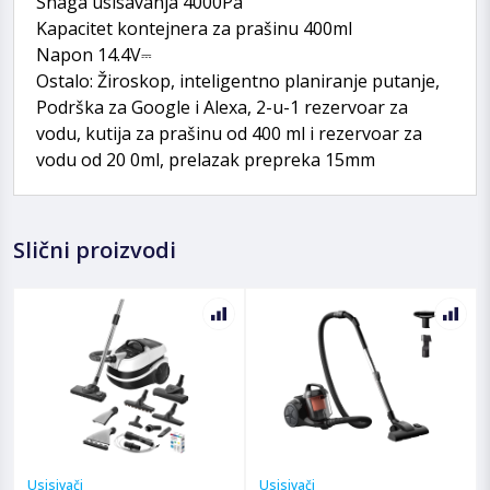
Snaga usisavanja 4000Pa
Kapacitet kontejnera za prašinu 400ml
Napon 14.4V⎓
Ostalo: Žiroskop, inteligentno planiranje putanje,
Podrška za Google i Alexa, 2-u-1 rezervoar za
vodu, kutija za prašinu od 400 ml i rezervoar za
vodu od 20 0ml, prelazak prepreka 15mm
Slični proizvodi
Usisivači
Usisivači