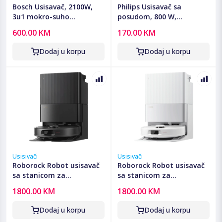
Bosch Usisavač, 2100W,
Philips Usisavač sa
3u1 mokro-suho
posudom, 800 W,
usisavanje, ProPerform -
PowerCyclone 3 -
600.00 KM
170.00 KM
BWD421PRO
XB1142/10
Dodaj u korpu
Dodaj u korpu
Usisivači
Usisivači
Roborock Robot usisavač
Roborock Robot usisavač
sa stanicom za
sa stanicom za
pražnjenje, 5200mAh,
pražnjenje, 5200mAh,
1800.00 KM
1800.00 KM
18.500 Pa - Qrevo C Pro
18.500 Pa - Qrevo C Pro
Black
White
Dodaj u korpu
Dodaj u korpu