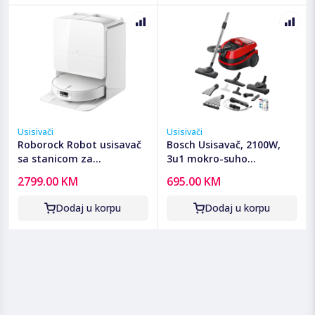
Usisivači
Usisivači
Roborock Robot usisavač
Bosch Usisavač, 2100W,
sa stanicom za
3u1 mokro-suho
pražnjenje, 6400mAh,
usisavanje, ProAnimal -
2799.00 KM
695.00 KM
25.000 Pa - Qrevo Edge 2
BWD421PET
Pro
Dodaj u korpu
Dodaj u korpu