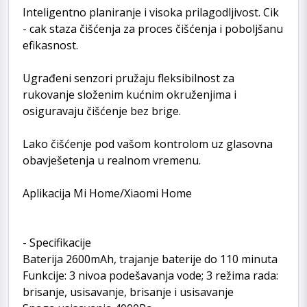
Inteligentno planiranje i visoka prilagodljivost. Cik
- cak staza čišćenja za proces čišćenja i poboljšanu
efikasnost.
Ugrađeni senzori pružaju fleksibilnost za
rukovanje složenim kućnim okruženjima i
osiguravaju čišćenje bez brige.
Lako čišćenje pod vašom kontrolom uz glasovna
obavješetenja u realnom vremenu.
Aplikacija Mi Home/Xiaomi Home
- Specifikacije
Baterija 2600mAh, trajanje baterije do 110 minuta
Funkcije: 3 nivoa podešavanja vode; 3 režima rada:
brisanje, usisavanje, brisanje i usisavanje