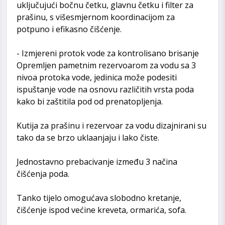
uključujući bočnu četku, glavnu četku i filter za
prašinu, s višesmjernom koordinacijom za
potpuno i efikasno čišćenje.
- Izmjereni protok vode za kontrolisano brisanje
Opremljen pametnim rezervoarom za vodu sa 3
nivoa protoka vode, jedinica može podesiti
ispuštanje vode na osnovu različitih vrsta poda
kako bi zaštitila pod od prenatopljenja.
Kutija za prašinu i rezervoar za vodu dizajnirani su
tako da se brzo uklaanjaju i lako čiste.
Jednostavno prebacivanje između 3 načina
čišćenja poda.
Tanko tijelo omogućava slobodno kretanje,
čišćenje ispod većine kreveta, ormarića, sofa.