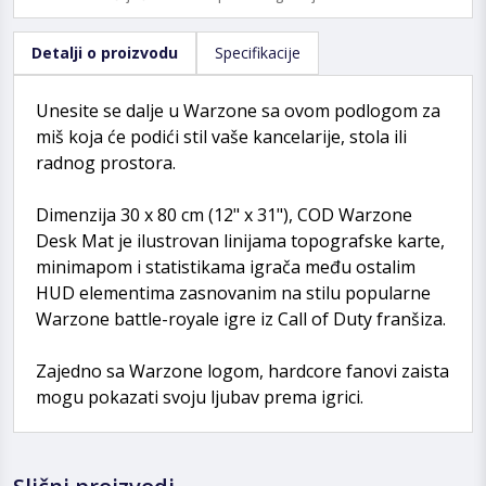
Detalji o proizvodu
Specifikacije
Unesite se dalje u Warzone sa ovom podlogom za
miš koja će podići stil vaše kancelarije, stola ili
radnog prostora.
Dimenzija 30 x 80 cm (12" x 31"), COD Warzone
Desk Mat je ilustrovan linijama topografske karte,
minimapom i statistikama igrača među ostalim
HUD elementima zasnovanim na stilu popularne
Warzone battle-royale igre iz Call of Duty franšiza.
Zajedno sa Warzone logom, hardcore fanovi zaista
mogu pokazati svoju ljubav prema igrici.