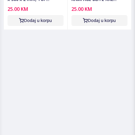
Gaming P1 - TUF Gaming
900x400x4mm sewing
25.00 KM
25.00 KM
P1 Mouse Pad
neutral fabric black,
41203
Dodaj u korpu
Dodaj u korpu