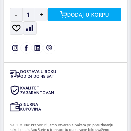
-
1
+
DODAJ U KORPU
DOSTAVA U ROKU
OD 24 DO 48 SATI
KVALITET
ZAGARANTOVAN
SIGURNA
KUPOVINA
NAPOMENA: Preporučujemo otvaranje paketa pri preuzimanju
kako bi u slučaju štete u transportu osiguranje bilo uvaženo.