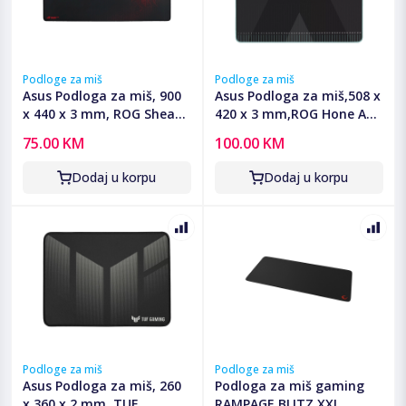
Podloge za miš
Podloge za miš
Asus Podloga za miš, 900
Asus Podloga za miš,508 x
x 440 x 3 mm, ROG Sheath
420 x 3 mm,ROG Hone Ace
- ROG Sheath Mouse Pad
Aim Lab Edition
75.00 KM
100.00 KM
Dodaj u korpu
Dodaj u korpu
Podloge za miš
Podloge za miš
Asus Podloga za miš, 260
Podloga za miš gaming
x 360 x 2 mm, TUF
RAMPAGE BLITZ XXL