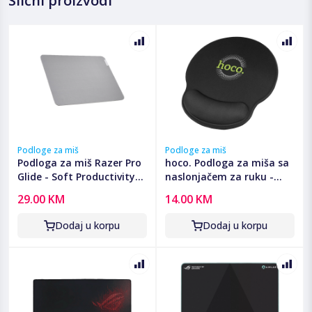
Slični proizvodi
Podloge za miš
Podloge za miš
Podloga za miš Razer Pro
hoco. Podloga za miša sa
Glide - Soft Productivity
naslonjačem za ruku -
Mouse Mat - FRML
GM30 Polar Fox
29.00 KM
14.00 KM
Packaging, RZ02-
03331500-R3M1
Dodaj u korpu
Dodaj u korpu