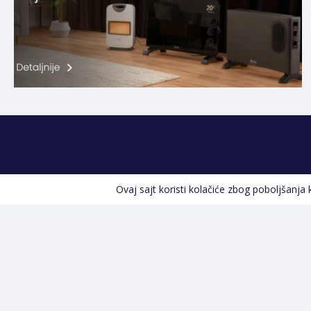
Ovaj sajt koristi kolačiće zbog poboljšanja
Kontakt informacije
POZOVITE NAS
+387 66 535 929