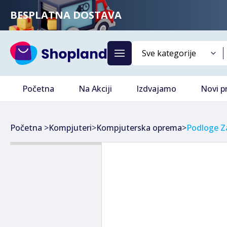
BESPLATNA DOSTAVA
Početna
Na Akciji
Izdvajamo
Novi p
Početna
>
Kompjuteri
>
Kompjuterska oprema
>
Podloge Z