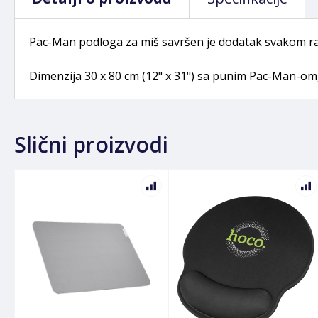
Pac-Man podloga za miš savršen je dodatak svakom rad
Dimenzija 30 x 80 cm (12" x 31") sa punim Pac-Man-om
Slični proizvodi