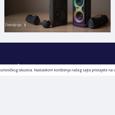
Pratite nas
 korisničkog iskustva. Nastavkom korištenja našeg sajta pristajete na 
Navigacija
Početna
Opšti uslovi poslovanja