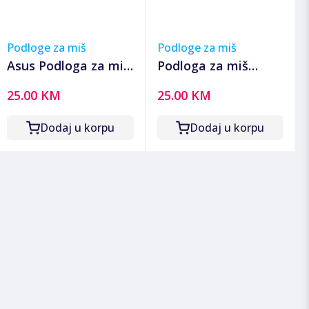
Podloge za miš
Podloge za miš
Asus Podloga za miš,
Podloga za miš
260 x 360 x 2 mm,
gaming RAMPAGE
25.00 KM
25.00 KM
TUF Gaming P1 -
BLITZ XXL
TUF Gaming P1
900x400x4mm
Dodaj u korpu
Dodaj u korpu
Mouse Pad
sewing neutral
fabric black, 41203