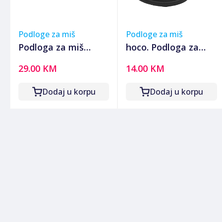
Podloge za miš
Podloge za miš
Podloga za miš
hoco. Podloga za
Razer Pro Glide -
miša sa
29.00 KM
14.00 KM
Soft Productivity
naslonjačem za ruku
Mouse Mat - FRML
- GM30 Polar Fox
Dodaj u korpu
Dodaj u korpu
Packaging, RZ02-
03331500-R3M1