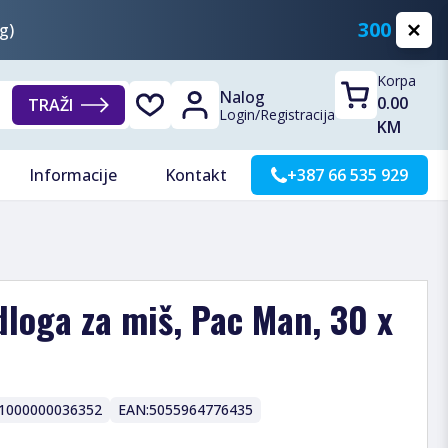
300 KM
g)
Korpa
Nalog
0.00
TRAŽI
Login
/
Registracija
KM
Informacije
Kontakt
+387 66 535 929
loga za miš, Pac Man, 30 x
1000000036352
EAN:
5055964776435