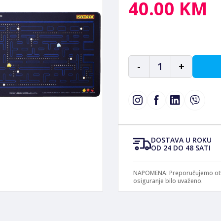
40.00 KM
-
1
+
DOSTAVA U ROKU
OD 24 DO 48 SATI
NAPOMENA: Preporučujemo otvar
osiguranje bilo uvaženo.