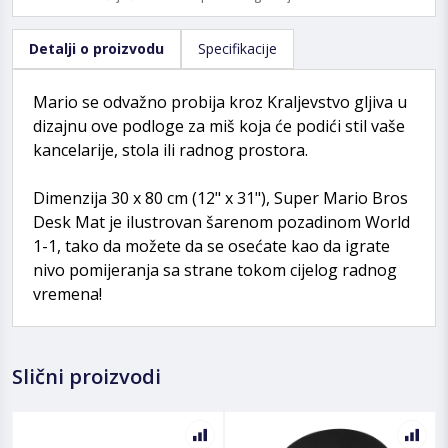
Detalji o proizvodu
Specifikacije
Mario se odvažno probija kroz Kraljevstvo gljiva u
dizajnu ove podloge za miš koja će podići stil vaše
kancelarije, stola ili radnog prostora.
Dimenzija 30 x 80 cm (12" x 31"), Super Mario Bros
Desk Mat je ilustrovan šarenom pozadinom World
1-1, tako da možete da se osećate kao da igrate
nivo pomijeranja sa strane tokom cijelog radnog
vremena!
Slični proizvodi