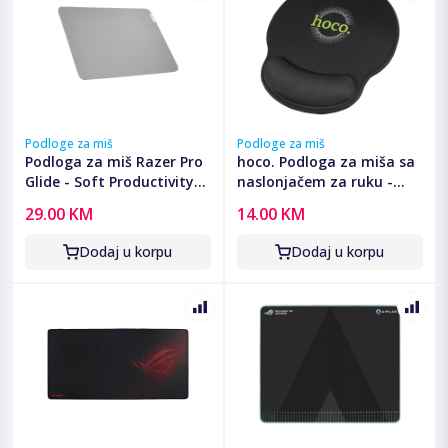
Podloge za miš
Podloge za miš
Podloga za miš Razer Pro
hoco. Podloga za miša sa
Glide - Soft Productivity
naslonjačem za ruku -
Mouse Mat - FRML
GM30 Polar Fox
29.00 KM
14.00 KM
Packaging, RZ02-
03331500-R3M1
Dodaj u korpu
Dodaj u korpu