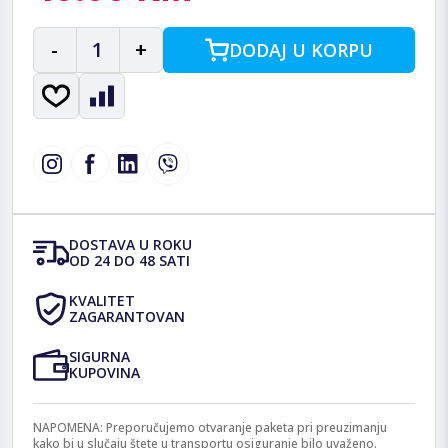
-
1
+
DODAJ U KORPU
DOSTAVA U ROKU
OD 24 DO 48 SATI
KVALITET
ZAGARANTOVAN
SIGURNA
KUPOVINA
NAPOMENA: Preporučujemo otvaranje paketa pri preuzimanju
kako bi u slučaju štete u transportu osiguranje bilo uvaženo.