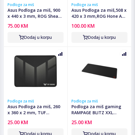
Podloge za miš
Podloge za miš
Asus Podloga za miš, 900
Asus Podloga za miš,508 x
x 440 x 3 mm, ROG Sheath
420 x 3 mm,ROG Hone Ace
- ROG Sheath Mouse Pad
Aim Lab Edition
75.00 KM
100.00 KM
Dodaj u korpu
Dodaj u korpu
Podloge za miš
Podloge za miš
Asus Podloga za miš, 260
Podloga za miš gaming
x 360 x 2 mm, TUF
RAMPAGE BLITZ XXL
Gaming P1 - TUF Gaming
900x400x4mm sewing
25.00 KM
25.00 KM
P1 Mouse Pad
neutral fabric black,
41203
Dodaj u korpu
Dodaj u korpu