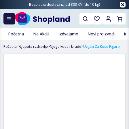
Besplatna dostava iznad 300 KM (do 10 kg)
Početna
Na Akciji
Izdvajamo
Novi proizvodi
In
Početna
>
Ljepota i zdravlje
>
Njega kose i brade
>
Uvijaci Za Kosu Figaro