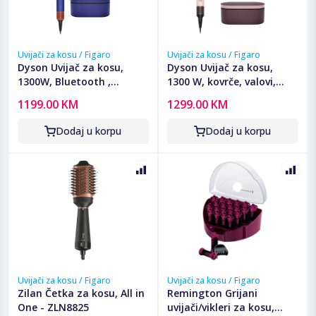
Uvijači za kosu / Figaro
Uvijači za kosu / Figaro
Dyson Uvijač za kosu,
Dyson Uvijač za kosu,
1300W, Bluetooth ,
1300 W, kovrče, valovi,
Multistyler - Airwrap i.d.
ravnanje, sušenje -
1199.00 KM
1299.00 KM
Vinca Blue/Topaz
Airwrap Coanda2x
Pink/Rose Gold+W
Dodaj u korpu
Dodaj u korpu
Uvijači za kosu / Figaro
Uvijači za kosu / Figaro
Zilan Četka za kosu, All in
Remington Grijani
One - ZLN8825
uvijači/vikleri za kosu,