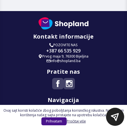
Kontakt informacije
POZOVITE NAS
+387 66 535 929
Prvog maja 9, 76300 Bijeljina
info@shopland.ba
Pratite nas
Navigacija
Ovaj sajt koristi kolačiće zbog poboljšanja korisničkog iskustva. Nastavkom
Početna
korištenja našeg sajta pristajete na upotrebu kolačića.
Na Akciji
Prihvatam
Pročitaj više
Izdvajamo