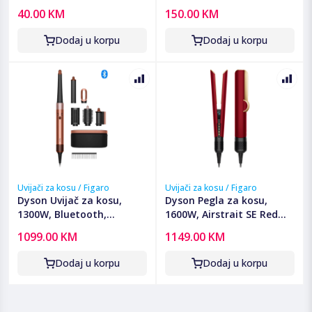
brze kovrče, 20 kom. -
40.00 KM
150.00 KM
KF40E
Dodaj u korpu
Dodaj u korpu
Uvijači za kosu / Figaro
Uvijači za kosu / Figaro
Dyson Uvijač za kosu,
Dyson Pegla za kosu,
1300W, Bluetooth,
1600W, Airstrait SE Red
Multistyler - Airwrap
Velvet/Gold
1099.00 KM
1149.00 KM
i.d.Amber Silk/Pink
C.+Wavy
Dodaj u korpu
Dodaj u korpu