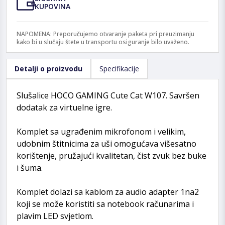
KUPOVINA
NAPOMENA: Preporučujemo otvaranje paketa pri preuzimanju
kako bi u slučaju štete u transportu osiguranje bilo uvaženo.
Detalji o proizvodu
Specifikacije
Slušalice HOCO GAMING Cute Cat W107. Savršen
dodatak za virtuelne igre.
Komplet sa ugrađenim mikrofonom i velikim,
udobnim štitnicima za uši omogućava višesatno
korištenje, pružajući kvalitetan, čist zvuk bez buke
i šuma.
Komplet dolazi sa kablom za audio adapter 1na2
koji se može koristiti sa notebook računarima i
plavim LED svjetlom.