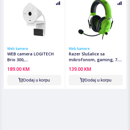
Web kamere
Web kamere
WEB camera LOGITECH
Razer Slušalice sa
Brio 300,
mikrofonom, gaming, 7.1,
USB,1920x1080,720p,White,
3.5 mm - BlackShark V2 X,
189.00 KM
139.00 KM
960-001442
Green
Dodaj u korpu
Dodaj u korpu