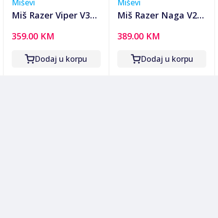
Miševi
Miševi
Miš Razer Viper V3
Miš Razer Naga V2
Pro - Wireless
Pro - Wireless MMO
359.00 KM
389.00 KM
Esports Gaming
Gaming Mouse - EU
Mouse - EU
Packaging, RZ01-
Dodaj u korpu
Dodaj u korpu
Packaging, RZ01-
04400100-R3G1
05120100-R3G1