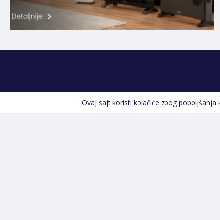
Ovaj sajt koristi kolačiće zbog poboljšanja
Kontakt informacije
POZOVITE NAS
+387 66 535 929
Prvog maja 9, 76300 Bijeljina
info@shopland.ba