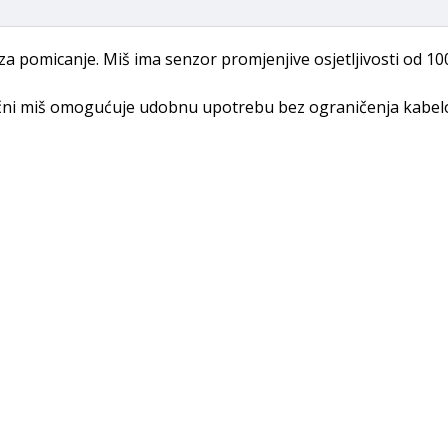
za pomicanje. Miš ima senzor promjenjive osjetljivosti od 10
ični miš omogućuje udobnu upotrebu bez ograničenja kabel