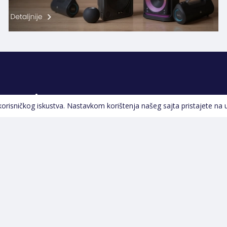
Pratite nas
 korisničkog iskustva. Nastavkom korištenja našeg sajta pristajete na 
Navigacija
Početna
Opšti uslovi poslovanja
Na Akciji
Servis
Izdvajamo
Izjava o kolačićima i