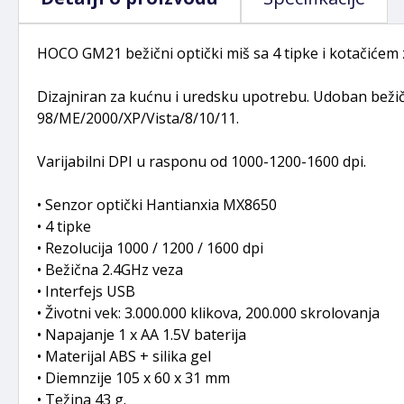
HOCO GM21 bežični optički miš sa 4 tipke i kotačićem 
Dizajniran za kućnu i uredsku upotrebu. Udoban bež
98/ME/2000/XP/Vista/8/10/11.
Varijabilni DPI u rasponu od 1000-1200-1600 dpi.
• Senzor optički Hantianxia MX8650
• 4 tipke
• Rezolucija 1000 / 1200 / 1600 dpi
• Bežična 2.4GHz veza
• Interfejs USB
• Životni vek: 3.000.000 klikova, 200.000 skrolovanja
• Napajanje 1 x AA 1.5V baterija
• Materijal ABS + silika gel
• Diemnzije 105 x 60 x 31 mm
• Težina 43 g.