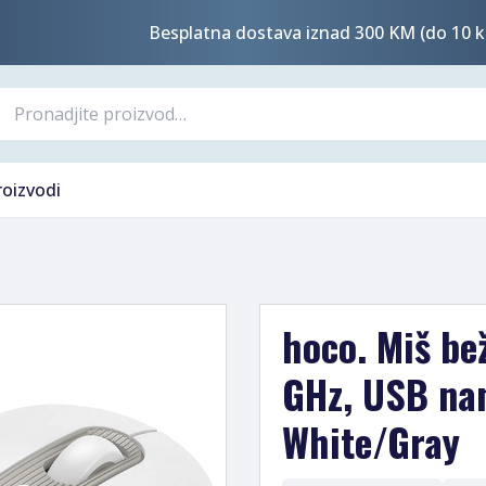
Besplatna dostava iznad 300 KM (do 10 k
roizvodi
hoco. Miš bež
GHz, USB na
White/Gray