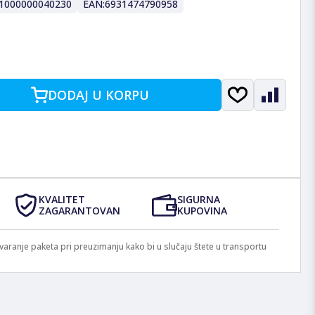
1000000040230
EAN:
6931474790958
DODAJ U KORPU
KVALITET
SIGURNA
ZAGARANTOVAN
KUPOVINA
anje paketa pri preuzimanju kako bi u slučaju štete u transportu