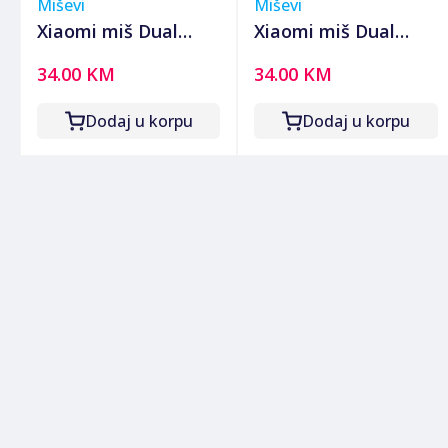
Miševi
Miševi
Xiaomi miš Dual
Xiaomi miš Dual
Mode 2 bijeli
Mode 2 crni
34.00 KM
34.00 KM
BHR8849GL
BHR8850GL
Dodaj u korpu
Dodaj u korpu