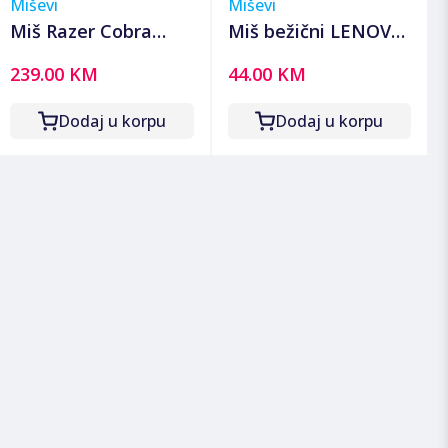
Miševi
Miševi
Miš Razer Cobra
Miš bežični LENOVO
HyperSpeed -
ThinkPad Wireless
239.00 KM
44.00 KM
Wireless Gaming
Mouse, 4X30M56887
Mouse - EU
Dodaj u korpu
Dodaj u korpu
Packaging, RZ01-
05570100-R3G1