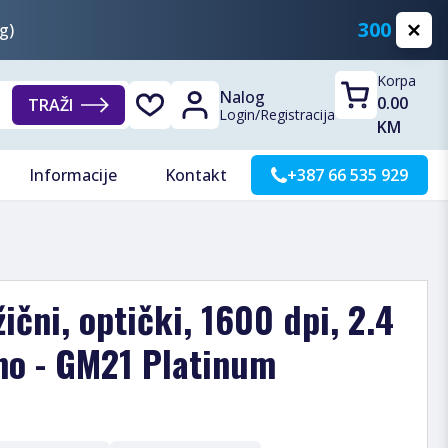
300 KM
g)
Korpa
Nalog
0.00
TRAŽI
Login
/
Registracija
KM
Informacije
Kontakt
+387 66 535 929
ični, optički, 1600 dpi, 2.4
no - GM21 Platinum