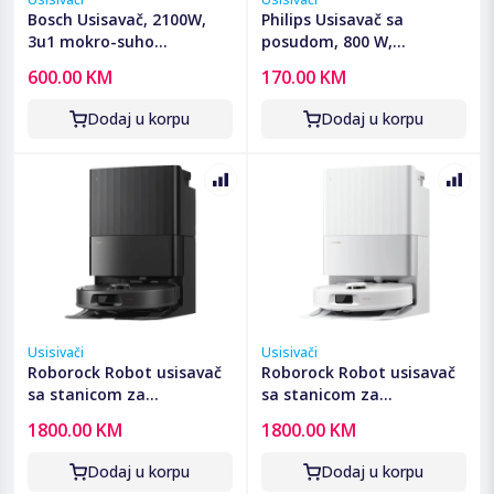
Bosch Usisavač, 2100W,
Philips Usisavač sa
3u1 mokro-suho
posudom, 800 W,
usisavanje, ProPerform -
PowerCyclone 3 -
600.00 KM
170.00 KM
BWD421PRO
XB1142/10
Dodaj u korpu
Dodaj u korpu
Usisivači
Usisivači
Roborock Robot usisavač
Roborock Robot usisavač
sa stanicom za
sa stanicom za
pražnjenje, 5200mAh,
pražnjenje, 5200mAh,
1800.00 KM
1800.00 KM
18.500 Pa - Qrevo C Pro
18.500 Pa - Qrevo C Pro
Black
White
Dodaj u korpu
Dodaj u korpu