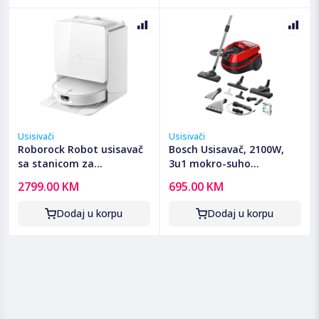
Usisivači
Usisivači
Roborock Robot usisavač
Bosch Usisavač, 2100W,
sa stanicom za
3u1 mokro-suho
pražnjenje, 6400mAh,
usisavanje, ProAnimal -
2799.00 KM
695.00 KM
25.000 Pa - Qrevo Edge 2
BWD421PET
Pro
Dodaj u korpu
Dodaj u korpu