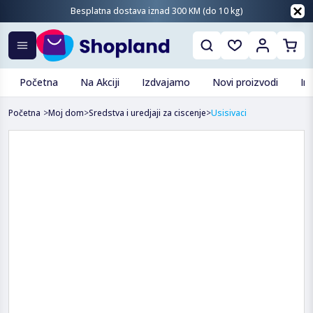
Besplatna dostava iznad 300 KM (do 10 kg)
Početna
Na Akciji
Izdvajamo
Novi proizvodi
In
Početna
>
Moj dom
>
Sredstva i uredjaji za ciscenje
>
Usisivaci