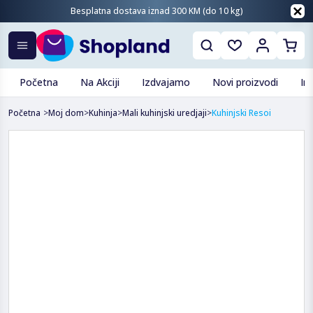
Besplatna dostava iznad 300 KM (do 10 kg)
Početna
Na Akciji
Izdvajamo
Novi proizvodi
In
Početna
>
Moj dom
>
Kuhinja
>
Mali kuhinjski uredjaji
>
Kuhinjski Resoi