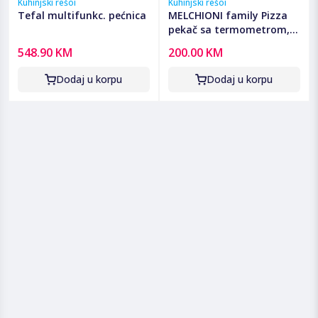
Kuhinjski rešoi
Kuhinjski rešoi
Tefal multifunkc. pećnica
MELCHIONI family Pizza
pekač sa termometrom,
1200 W - Bellanapoli Plus
548.90 KM
200.00 KM
Dodaj u korpu
Dodaj u korpu