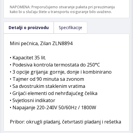
NAPOMENA: Preporučujemo otvaranje paketa pri preuzimanju
kako bi u slučaju štete u transportu osiguranje bilo uvaženo.
Detalji o proizvodu
Specifikacije
Mini pećnica, Zilan ZLN8894
• Kapacitet 35 lit.
• Podesiva kontrola termostata do 250°C
• 3 opcije grijanja: gornje, donje i kombinirano
• Tajmer od 90 minuta sa zvonom
• Sa dvostrukim staklenim vratima
• Grijaći elementi od nehrđajućeg čelika
• Svjetlosni indikator
• Napajanje 220-240V 50/60Hz / 1800W
Pribor: okrugli pladanj, četvrtasti pladanj i rešetka