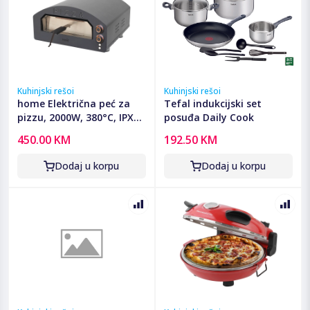
Kuhinjski rešoi
Kuhinjski rešoi
home Električna peć za
Tefal indukcijski set
pizzu, 2000W, 380°C, IPX4
posuđa Daily Cook
- HGPZ02
450.00 KM
192.50 KM
Dodaj u korpu
Dodaj u korpu