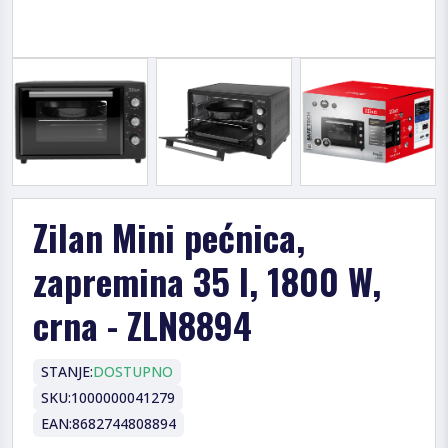
Zilan Mini pećnica,
zapremina 35 l, 1800 W,
crna - ZLN8894
STANJE:
DOSTUPNO
SKU:
1000000041279
EAN:
8682744808894