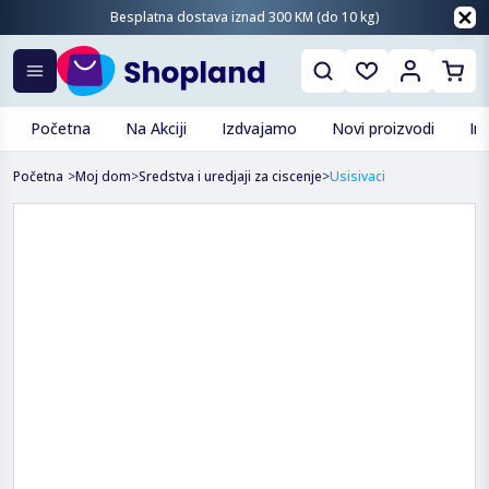
Besplatna dostava iznad 300 KM (do 10 kg)
Početna
Na Akciji
Izdvajamo
Novi proizvodi
In
Početna
>
Moj dom
>
Sredstva i uredjaji za ciscenje
>
Usisivaci