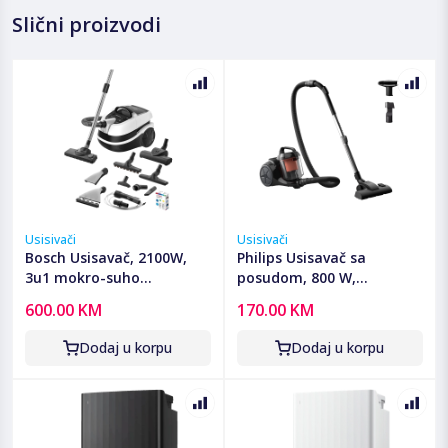
Slični proizvodi
Usisivači
Usisivači
Bosch Usisavač, 2100W,
Philips Usisavač sa
3u1 mokro-suho
posudom, 800 W,
usisavanje, ProPerform -
PowerCyclone 3 -
600.00 KM
170.00 KM
BWD421PRO
XB1142/10
Dodaj u korpu
Dodaj u korpu