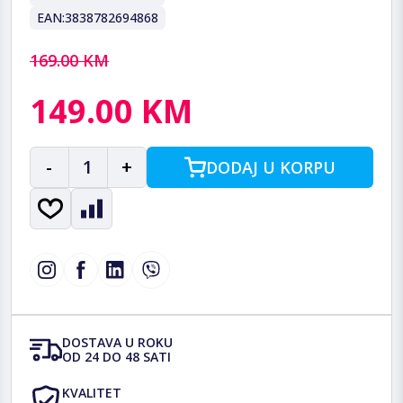
EAN:
3838782694868
169.00 KM
149.00 KM
-
1
+
DODAJ U KORPU
DOSTAVA U ROKU
OD 24 DO 48 SATI
KVALITET