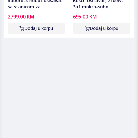
Roborock Robot usisavač
Bosch Usisavač, 2100W,
sa stanicom za
3u1 mokro-suho
pražnjenje, 6400mAh,
usisavanje, ProAnimal -
2799.00 KM
695.00 KM
25.000 Pa - Qrevo Edge 2
BWD421PET
Pro
Dodaj u korpu
Dodaj u korpu