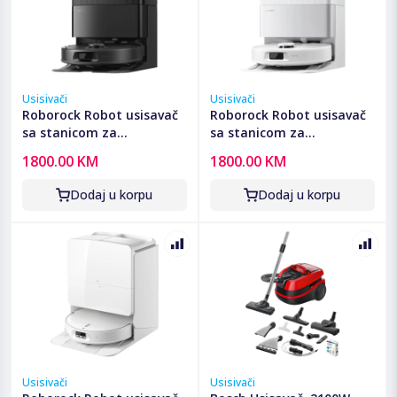
Usisivači
Usisivači
Roborock Robot usisavač
Roborock Robot usisavač
sa stanicom za
sa stanicom za
pražnjenje, 5200mAh,
pražnjenje, 5200mAh,
1800.00 KM
1800.00 KM
18.500 Pa - Qrevo C Pro
18.500 Pa - Qrevo C Pro
Black
White
Dodaj u korpu
Dodaj u korpu
Usisivači
Usisivači