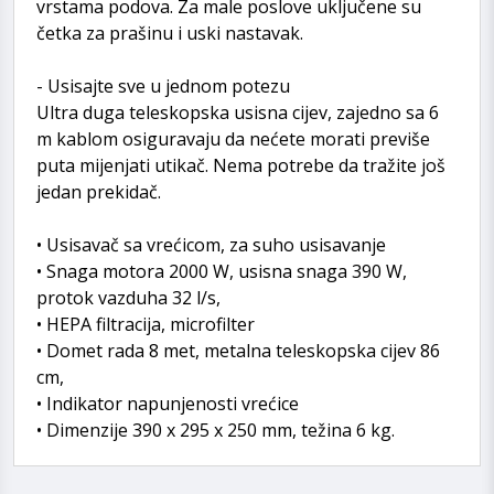
vrstama podova. Za male poslove uključene su
četka za prašinu i uski nastavak.
- Usisajte sve u jednom potezu
Ultra duga teleskopska usisna cijev, zajedno sa 6
m kablom osiguravaju da nećete morati previše
puta mijenjati utikač. Nema potrebe da tražite još
jedan prekidač.
• Usisavač sa vrećicom, za suho usisavanje
• Snaga motora 2000 W, usisna snaga 390 W,
protok vazduha 32 l/s,
• HEPA filtracija, microfilter
• Domet rada 8 met, metalna teleskopska cijev 86
cm,
• Indikator napunjenosti vrećice
• Dimenzije 390 x 295 x 250 mm, težina 6 kg.