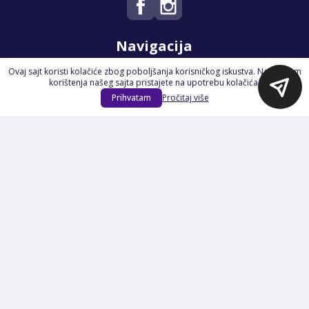
Navigacija
Ovaj sajt koristi kolačiće zbog poboljšanja korisničkog iskustva. Nastavkom
Početna
korištenja našeg sajta pristajete na upotrebu kolačića.
Na Akciji
Prihvatam
Pročitaj više
Izdvajamo
Novi proizvodi
Opšti uslovi poslovanja
Servis
Izjava o kolačićima i privatnosti
Pravila o postupanju s kolačićima
Načini plaćanja
Garancija
Sigurnost plaćanja
Reklamacije
Politika privatnosti
O nama
Prijavite se na Newsletter