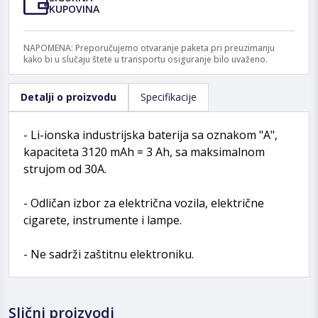
KUPOVINA
NAPOMENA: Preporučujemo otvaranje paketa pri preuzimanju
kako bi u slučaju štete u transportu osiguranje bilo uvaženo.
Detalji o proizvodu
Specifikacije
- Li-ionska industrijska baterija sa oznakom "A",
kapaciteta 3120 mAh = 3 Ah, sa maksimalnom
strujom od 30A.
- Odličan izbor za električna vozila, električne
cigarete, instrumente i lampe.
- Ne sadrži zaštitnu elektroniku.
Slični proizvodi