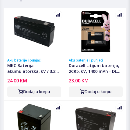
Aku baterije i punjači
Aku baterije i punjači
MKC Baterija
Duracell Litijum baterija,
akumulatorska, 6V / 3.2Ah
2CR5, 6V, 1400 mAh - DL
- MKC632B
245A BL1
24.00 KM
23.00 KM
Dodaj u korpu
Dodaj u korpu