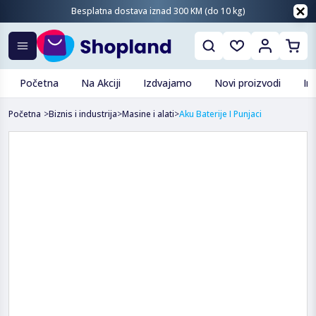
Besplatna dostava iznad 300 KM (do 10 kg)
Početna
Na Akciji
Izdvajamo
Novi proizvodi
In
Početna
>
Biznis i industrija
>
Masine i alati
>
Aku Baterije I Punjaci