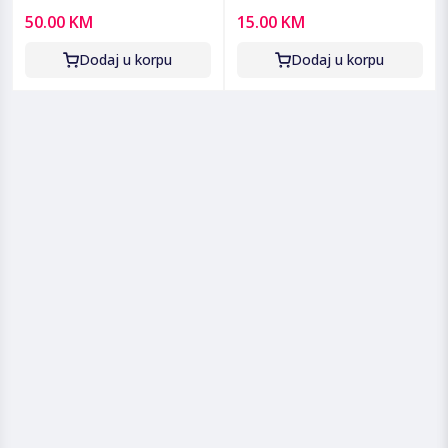
- MKC1290H
Ion 3.7V 3000mAh -
50.00 KM
15.00 KM
INR18650MP 3000 mAh
Dodaj u korpu
Dodaj u korpu