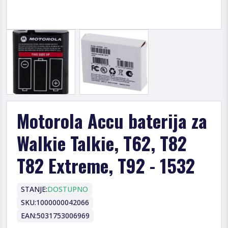
Motorola Accu baterija za
Walkie Talkie, T62, T82
T82 Extreme, T92 - 1532
STANJE:
DOSTUPNO
SKU:
1000000042066
EAN:
5031753006969