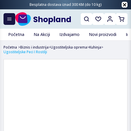
Besplatna dostava iznad 300 KM (do 10 kg)
Početna
Na Akciji
Izdvajamo
Novi proizvodi
In
Početna
>
Biznis i industrija
>
Ugostiteljska oprema
>
Kuhinja
>
Ugostiteljske Peci I Rostilji