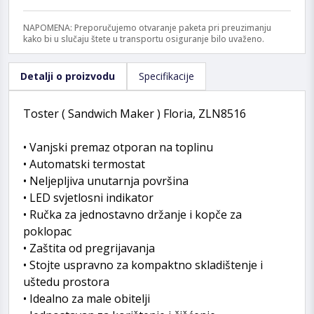
NAPOMENA: Preporučujemo otvaranje paketa pri preuzimanju
kako bi u slučaju štete u transportu osiguranje bilo uvaženo.
Detalji o proizvodu
Specifikacije
Toster ( Sandwich Maker ) Floria, ZLN8516
• Vanjski premaz otporan na toplinu
• Automatski termostat
• Neljepljiva unutarnja površina
• LED svjetlosni indikator
• Ručka za jednostavno držanje i kopče za
poklopac
• Zaštita od pregrijavanja
• Stojte uspravno za kompaktno skladištenje i
uštedu prostora
• Idealno za male obitelji