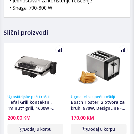
• Jednostavan za korištenje i čišćenje
• Snaga: 700-800 W
Slični proizvodi
Ugostiteljske peći i roštilji
Ugostiteljske peći i roštilji
Tefal Grill kontaktni,
Bosch Toster, 2 otvora za
"minut" grill, 1600W -
kruh, 970W, DesignLine -
GC205012
TAT5P420
200.00 KM
170.00 KM
Dodaj u korpu
Dodaj u korpu