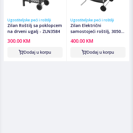
Ugostiteljske peći i roštilji
Ugostiteljske peći i roštilji
Zilan Roštilj sa poklopcem
Zilan Električni
na drveni ugalj - ZLN3584
samostojeći roštilj, 3050W
- ZLN2502
300.00 KM
400.00 KM
Dodaj u korpu
Dodaj u korpu