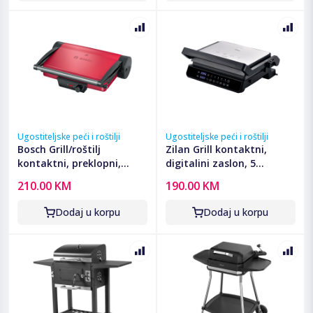
Ugostiteljske peći i roštilji
Ugostiteljske peći i roštilji
Bosch Grill/roštilj
Zilan Grill kontaktni,
kontaktni, preklopni,
digitalini zaslon, 5
2000W - TCG4104
programa rada, 2000 W -
210.00 KM
190.00 KM
ZLN3942
Dodaj u korpu
Dodaj u korpu