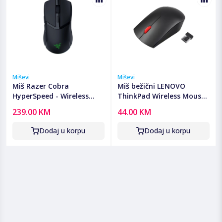
Miševi
Miševi
Miš Razer Cobra
Miš bežični LENOVO
HyperSpeed - Wireless
ThinkPad Wireless Mouse,
Gaming Mouse - EU
4X30M56887
239.00 KM
44.00 KM
Packaging, RZ01-
05570100-R3G1
Dodaj u korpu
Dodaj u korpu