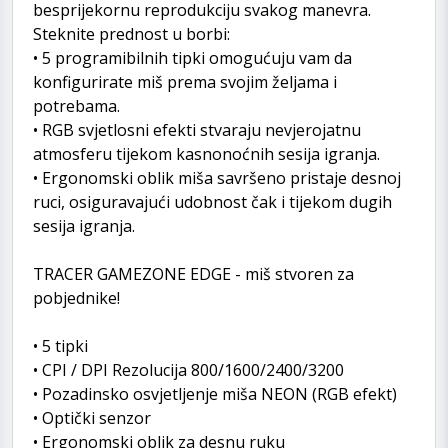
besprijekornu reprodukciju svakog manevra.
Steknite prednost u borbi:
• 5 programibilnih tipki omogućuju vam da
konfigurirate miš prema svojim željama i
potrebama.
• RGB svjetlosni efekti stvaraju nevjerojatnu
atmosferu tijekom kasnonoćnih sesija igranja.
• Ergonomski oblik miša savršeno pristaje desnoj
ruci, osiguravajući udobnost čak i tijekom dugih
sesija igranja.
TRACER GAMEZONE EDGE - miš stvoren za
pobjednike!
• 5 tipki
• CPI / DPI Rezolucija 800/1600/2400/3200
• Pozadinsko osvjetljenje miša NEON (RGB efekt)
• Optički senzor
• Ergonomski oblik za desnu ruku