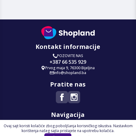
Kontakt informacije
POZOVITE NAS
+387 66 535 929
Prvog maja 9, 76300 Bijeljina
info@shopland.ba
Pratite nas
Navigacija
Ovaj sajt koristi kolačiće zbog poboljšanja korisničkog iskustva. Nastavkom
Početna
korištenja našeg sajta pristajete na upotrebu kolačića.
Na Akciji