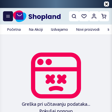
Početna
Na Akciji
Izdvajamo
Novi proizvodi
In
Greška pri učitavanju podataka...
Pokušaj ponovo