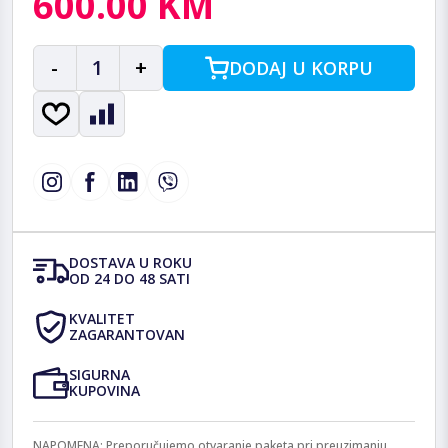
600.00 KM
-
1
+
DODAJ U KORPU
DOSTAVA U ROKU
OD 24 DO 48 SATI
KVALITET
ZAGARANTOVAN
SIGURNA
KUPOVINA
NAPOMENA: Preporučujemo otvaranje paketa pri preuzimanju