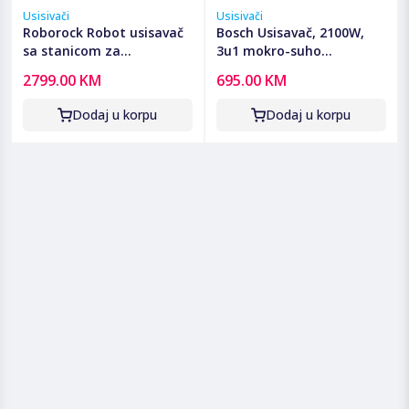
Usisivači
Usisivači
Roborock Robot usisavač
Bosch Usisavač, 2100W,
sa stanicom za
3u1 mokro-suho
pražnjenje, 6400mAh,
usisavanje, ProAnimal -
2799.00 KM
695.00 KM
25.000 Pa - Qrevo Edge 2
BWD421PET
Pro
Dodaj u korpu
Dodaj u korpu