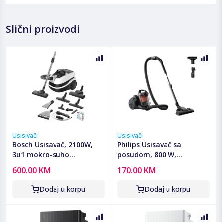
Slični proizvodi
Usisivači
Usisivači
Bosch Usisavač, 2100W,
Philips Usisavač sa
3u1 mokro-suho
posudom, 800 W,
usisavanje, ProPerform -
PowerCyclone 3 -
600.00 KM
170.00 KM
BWD421PRO
XB1142/10
Dodaj u korpu
Dodaj u korpu