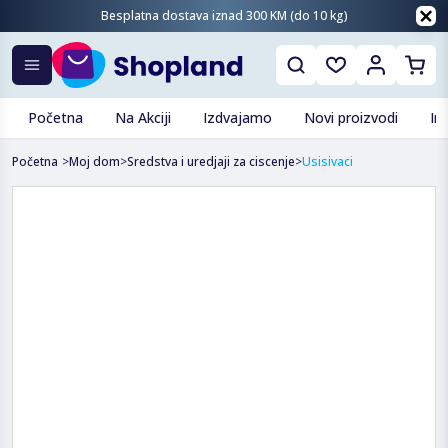
Besplatna dostava iznad 300 KM (do 10 kg)
Početna
Na Akciji
Izdvajamo
Novi proizvodi
In
Početna
>
Moj dom
>
Sredstva i uredjaji za ciscenje
>
Usisivaci