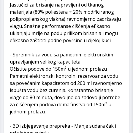
Jastučići za brisanje napravljeni od tkanog
materijala (80% poliestera + 20% modificiranog
polipropilenskog vlakna) ravnomjerno zadržavaju
vlagu. Snažne performanse čišćenja efikasno
uklanjaju mrlje na podu prilikom brisanja i mogu
efikasno zaštititi podne površine u cijeloj kući.
- Spremnik za vodu sa pametnim elektronskim
upravljanjem velikog kapaciteta
Očistite podove do 150m² u jednom prolazu
Pametni elektronski kontrolni rezervoar za vodu
sa povećanim kapacitetom od 200 ml ravnomjerno
ispušta vodu bez curenja. Konstantno brisanje
vlage do 80 minuta, dovoljno da zadovolji potrebe
za čišćenjem podova domaćinstva od 150m² u
jednom prolazu.
- 3D izbjegavanje prepreka - Manje sudara čak i
pri slabom svjetlu