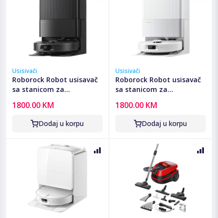
Usisivači
Usisivači
Roborock Robot usisavač
Roborock Robot usisavač
sa stanicom za
sa stanicom za
pražnjenje, 5200mAh,
pražnjenje, 5200mAh,
1800.00 KM
1800.00 KM
18.500 Pa - Qrevo C Pro
18.500 Pa - Qrevo C Pro
Black
White
Dodaj u korpu
Dodaj u korpu