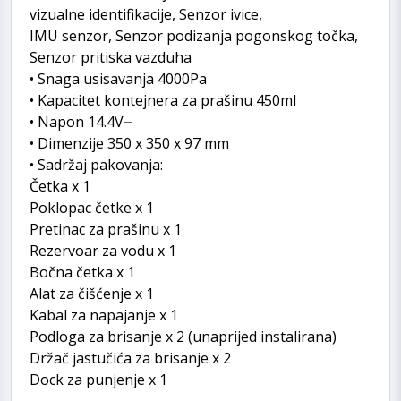
vizualne identifikacije, Senzor ivice,
IMU senzor, Senzor podizanja pogonskog točka,
Senzor pritiska vazduha
• Snaga usisavanja 4000Pa
• Kapacitet kontejnera za prašinu 450ml
• Napon 14.4V⎓
• Dimenzije 350 x 350 x 97 mm
• Sadržaj pakovanja:
Četka x 1
Poklopac četke x 1
Pretinac za prašinu x 1
Rezervoar za vodu x 1
Bočna četka x 1
Alat za čišćenje x 1
Kabal za napajanje x 1
Podloga za brisanje x 2 (unaprijed instalirana)
Držač jastučića za brisanje x 2
Dock za punjenje x 1