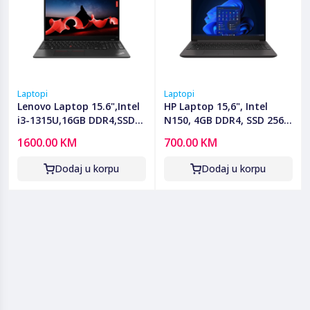
Laptopi
Laptopi
Lenovo Laptop 15.6",Intel
HP Laptop 15,6", Intel
i3-1315U,16GB DDR4,SSD
N150, 4GB DDR4, SSD 256
256GB,Win 11 Pro - L15 G4:
GB - HP 250RT G9;
1600.00 KM
700.00 KM
21H4SCVL00
C7VB3ET
Dodaj u korpu
Dodaj u korpu