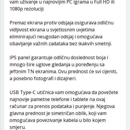
vam uživanje u najnovijim PC igrama u Full HD ili
1080p rezoluciji.
Premaz ekrana protiv odsjaja osigurava odličnu
vidljivost ekrana u svjetlosnim uvjetima
eliminirajući neugodan odsjaj i omogućava
obavljanje važnih zadataka bez ikakvih smetnji.
IPS panel garantuje odličnu doslednost boja i
mnogo šire uglove gledanja u poređenju sa
jeftinim TN ekranima. Ovu prednost će svi cijeniti,
a posebno fotografi i dizajneri.
USB Type-C utičnica vam omogućava da povežete
najnovije pametne telefone i tablete na ovaj
računar za prenos podataka i punjenje. Njegova
glavna prednost je simetričan oblik, koji vam
omogućava povezivanje kabela u bilo kojem
smjeru.