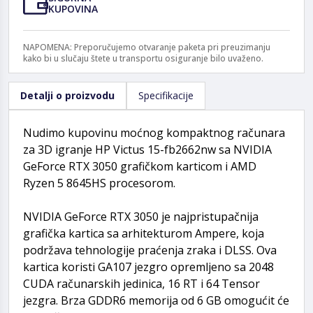
KUPOVINA
NAPOMENA: Preporučujemo otvaranje paketa pri preuzimanju
kako bi u slučaju štete u transportu osiguranje bilo uvaženo.
Detalji o proizvodu
Specifikacije
Nudimo kupovinu moćnog kompaktnog računara
za 3D igranje HP Victus 15-fb2662nw sa NVIDIA
GeForce RTX 3050 grafičkom karticom i AMD
Ryzen 5 8645HS procesorom.
NVIDIA GeForce RTX 3050 je najpristupačnija
grafička kartica sa arhitekturom Ampere, koja
podržava tehnologije praćenja zraka i DLSS. Ova
kartica koristi GA107 jezgro opremljeno sa 2048
CUDA računarskih jedinica, 16 RT i 64 Tensor
jezgra. Brza GDDR6 memorija od 6 GB omogućit će