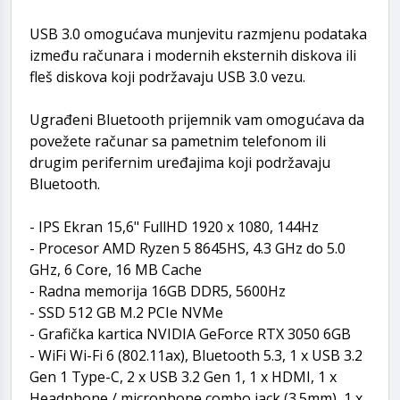
USB 3.0 omogućava munjevitu razmjenu podataka
između računara i modernih eksternih diskova ili
fleš diskova koji podržavaju USB 3.0 vezu.
Ugrađeni Bluetooth prijemnik vam omogućava da
povežete računar sa pametnim telefonom ili
drugim perifernim uređajima koji podržavaju
Bluetooth.
- IPS Ekran 15,6" FullHD 1920 x 1080, 144Hz
- Procesor AMD Ryzen 5 8645HS, 4.3 GHz do 5.0
GHz, 6 Core, 16 MB Cache
- Radna memorija 16GB DDR5, 5600Hz
- SSD 512 GB M.2 PCIe NVMe
- Grafička kartica NVIDIA GeForce RTX 3050 6GB
- WiFi Wi-Fi 6 (802.11ax), Bluetooth 5.3, 1 x USB 3.2
Gen 1 Type-C, 2 x USB 3.2 Gen 1, 1 x HDMI, 1 x
Headphone / microphone combo jack (3.5mm), 1 x