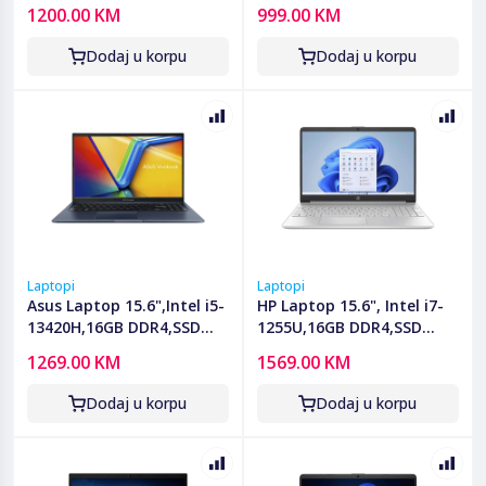
512GB,Win11 Home -
512GB - X1504VA-BQ2626
1200.00 KM
999.00 KM
X1504VA-BQ3561W
Dodaj u korpu
Dodaj u korpu
Laptopi
Laptopi
Asus Laptop 15.6",Intel i5-
HP Laptop 15.6", Intel i7-
13420H,16GB DDR4,SSD
1255U,16GB DDR4,SSD
512GB,Win11 Home -
512GB,Win11 Home - HP
1269.00 KM
1569.00 KM
X1502VA-BQ433
15-fd0107d; A9PE7UA
Dodaj u korpu
Dodaj u korpu