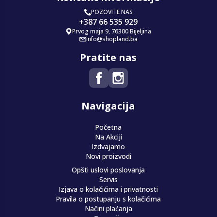
POZOVITE NAS
+387 66 535 929
Prvog maja 9, 76300 Bijeljina
info@shopland.ba
Pratite nas
Navigacija
Početna
Na Akciji
Izdvajamo
Novi proizvodi
Opšti uslovi poslovanja
Servis
Izjava o kolačićima i privatnosti
Pravila o postupanju s kolačićima
Načini plaćanja